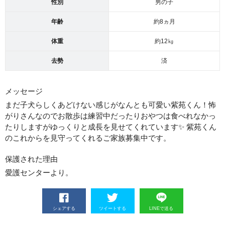
性別
男の子
年齢
約8ヵ月
体重
約12㎏
去勢
済
メッセージ
まだ子犬らしくあどけない感じがなんとも可愛い紫苑くん！怖
がりさんなのでお散歩は練習中だったりおやつは食べれなかっ
たりしますがゆっくりと成長を見せてくれています✨ 紫苑くん
のこれからを見守ってくれるご家族募集中です。
保護された理由
愛護センターより。
シェアする
ツイートする
LINEで送る