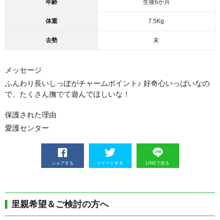
年齢
生後6か月
体重
7.5Kg
去勢
未
メッセージ
ふんわり長いしっぽがチャームポイント♪ 好奇心いっぱいなの
で、たくさん撫でて遊んでほしいな！
保護された理由
愛護センター
シェアする
ツイートする
LINEで送る
里親希望＆ご検討の方へ