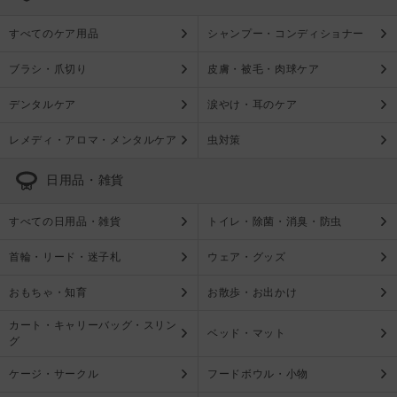
すべてのケア用品
シャンプー・コンディショナー
ブラシ・爪切り
皮膚・被毛・肉球ケア
デンタルケア
涙やけ・耳のケア
レメディ・アロマ・メンタルケア
虫対策
日用品・雑貨
すべての日用品・雑貨
トイレ・除菌・消臭・防虫
首輪・リード・迷子札
ウェア・グッズ
おもちゃ・知育
お散歩・お出かけ
カート・キャリーバッグ・スリン
ベッド・マット
グ
ケージ・サークル
フードボウル・小物