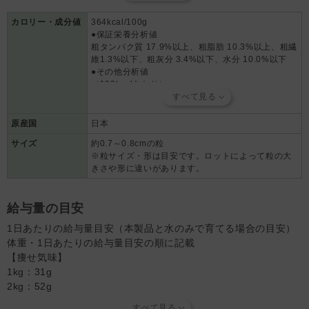
（卵殻カルシウム、塩化カリウム、グルコン酸亜鉛、ピロリン酸第二
鉄、グルコン酸銅）、ビタミン類（ビタミンA、ビタミンD、ビタミ
カロリー・成分値
364kcal/100g
●保証栄養分析値
ンE、ビタミンB2、ビタミンB12、パントテン酸カルシウム）、酸化
粗タンパク質 17.9%以上、粗脂肪 10.3%以上、粗繊
防止剤（ローズマリー抽出物、ミックストコフェロール）
維1.3%以下、粗灰分 3.4%以下、水分 10.0%以下
●その他分析値
（100kcalあたり）
カルシウム 0.13g、リン0.09g、ナトリウム 0.05g、
マグネシウム 0.02g、カリウム0.16g、オメガ-3脂肪
酸 60mg、オメガ-6脂肪酸 490mg
原産国
日本
（100gあたり）
サイズ
約0.7～0.8cmの粒
カルシウム 0.48％、リン 0.34％、ナトリウム
※粒サイズ・形は目安です。ロットによって粒の大
0.17%、マグネシウム 0.06%、カリウム0.60%、オ
きさや形に違いがあります。
メガ-3脂肪酸 0.22%、オメガ-6脂肪酸 1.80%
給与量の目安
1日あたりの給与量目安（本製品と水のみで育てる場合の目安）
体重・1日あたりの給与量目安の順に記載
【痩せ気味】
1kg：31g
2kg：52g
3kg：70g