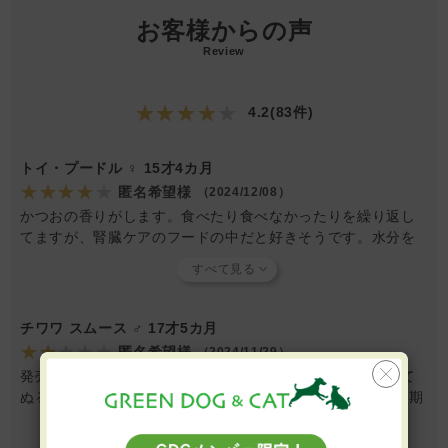
お客様からの声
Review
★★★★★
4.2(83件)
トイ・プードル ♀ 15才4カ月
★★★★★
匿名希望様
（2024/12/08）
かつおの香りがします。食べたり食べなかったりを繰り返し
てますが、腎臓ケアのフードの中だと好きそうです。水分を
摂ってもらいたいので、ふやかして与えたいのですが、ベタ
ベタする感じが嫌いみたいでそのまま与えています。小粒な
ので食べやすそうです。
チワワ スムース ♂ 17才5カ月
★★★★★
匿名希望様
（2024/11/29）
発売以来、長くこちらの商品を購入しています。粉末にして
ぬるま湯で溶いて与えていますが、2025年7月、8月の消費期
限のロットからカツオの香りが著しく低下し、溶かしても餅
の様になり、今までの倍近くの水分を入れなければペースト