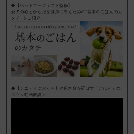
よ。（ぬるま湯を加えて約10分後にはペースト状になります）
◆【ペットフーディスト監修】
ふやかしてそのまま与えるのはもちろん、トッピングとして使っ
愛犬の心とからだを健康に導くための"基本のごはんのカ
たり、舐めて食べさせたりと、パートナーの状態に合わせて調整
タチ" をご紹介。
してみてくださいね。
高い品質と安全性
人間の食事と同じ食材を使って、人間の食品と同等レベルの衛生
管理を行っている国内ペットフード工場で作っています。 可能
な限り国産原料を選択、安全・新鮮・おいしい食材を厳選。
合成酸化防止剤・着色料・香料も不使用（*ビタミン類・ミネラ
ル類を除く）。
食事療法食だからこそ、品質と安全性の高さには徹底的にこだわ
っています。
◆【シニア犬におくる】健康寿命を延ばす「ごはん」の
こんなパートナー＆オーナー様におすすめ
コツ＜動画解説＞
・腎臓の数値が高く、食欲がないまたは食べムラが出ているパー
トナー
・慢性腎臓病用の食事療法食をなかなか食べてくれない、トッピ
ングできるものを探しているオーナー様
・初期の慢性腎臓病または腎臓の数値が高いと言われたが、どの
フードを選んだらよいか悩んでいるオーナー様
・食事療法食の品質が気になる、安全性の高いものを与えたいオ