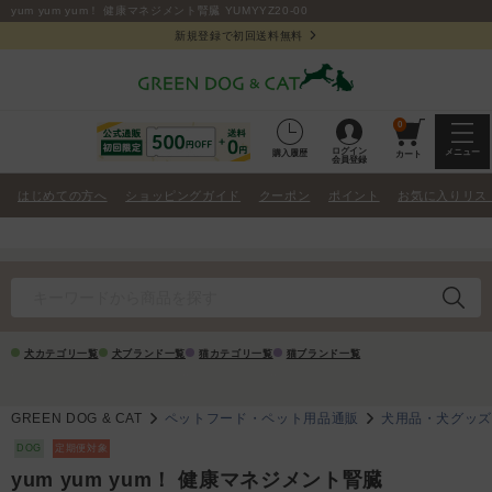
yum yum yum！ 健康マネジメント腎臓 YUMYYZ20-00
新規登録で初回送料無料
0
ログイン
メニュー
購入履歴
カート
会員登録
はじめての方へ
ショッピングガイド
クーポン
ポイント
お気に入りリス
犬カテゴリ一覧
犬ブランド一覧
猫カテゴリ一覧
猫ブランド一覧
GREEN DOG & CAT
ペットフード・ペット用品通販
犬用品・犬グッ
DOG
定期便対象
yum yum yum！ 健康マネジメント腎臓