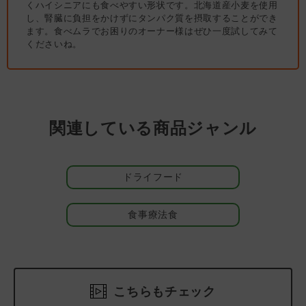
くハイシニアにも食べやすい形状です。北海道産小麦を使用
し、腎臓に負担をかけずにタンパク質を摂取することができ
※小麦の使用について：
ます。食べムラでお困りのオーナー様はぜひ一度試してみて
小麦はリンが少なくタンパク質の補給が効率的にできるため、慢
くださいね。
性腎臓病用の食事療法食に最適な原材料のひとつです。私たちの
食事に多く使われているようにうまみや甘みを持つ食材であるこ
とも大きな魅力。本品には、高い品質と安全性に優れた北海道産
の小麦が使用されています。ただし、小麦アレルギーなど体質に
合わないパートナーには使用をお控えください。
関連している商品ジャンル
オメガ-3脂肪酸と抗酸化栄養素
腎臓の健康を維持するためにオメガ-3脂肪酸と抗酸化物質は大切
な栄養素です。オメガ-3脂肪酸はEPAやDHA、抗酸化物質はビタ
ドライフード
ミンCやビタミンE、ルテイン等が挙げられます。
溶けるようにふやけるこだわりの粒
食事療法食
yum yum yum! 健康マネジメント腎臓の粒は0.7～0.8cmの超小
粒形状。
また慢性腎臓病のパートナーが水分と栄養の両方を補給しやすい
ように、ふやけやすさにこだわりました。
ぬるま湯を加えると粒がすぐに溶け出し、あっという間にふやけ
こちらもチェック
ます。水分量を調整することでペースト状のごはんにもなります