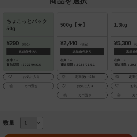
商品を選択
ちょこっとパック
500g【★】
1.3kg
50g
¥290
¥2,440
¥5,300
（税込）
（税込）
（
返品条件あり
返品条件あり
返品条
在庫：○
在庫：○
在庫：○
賞味期限：2027/04/16
賞味期限：2028/01/11
賞味期限：2027
お気に入り
定期便に追加
定期
カゴ置き
お気に入り
お
カゴ置き
カ
数量