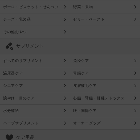
ボーロ・ビスケット・せんべい
野菜・果物
チーズ・乳製品
ゼリー・ペースト
その他おやつ
サプリメント
すべてのサプリメント
免疫ケア
泌尿器ケア
胃腸ケア
シニアケア
皮膚被毛ケア
涙やけ・目のケア
心臓・腎臓・肝臓デトックス
水分補給
腰・関節ケア
ハーブサプリメント
オーナーグッズ
ケア用品