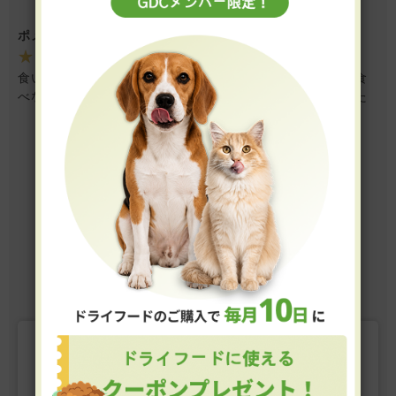
状になりません。本当に成分も同じなのかと疑うレベルで
す。量ももの凄い事になってしまいますし、味も落ちたのか
ポメラニアン ♀ 14才1カ月
食べなくなり困ってます。9月末のロットはまだ試せていませ
★★★★★
ぽめみち様
（2024/10/25）
んが今後美味しい香りのする商品に戻れば良いなと思いま
食いしん坊で何でも食べていた子が腎臓病の療法食を全く食
す。
べなくなってしまい、行き着いたのがこのご飯です！念のた
めお試しサイズをこちらと別のサイトの合計7袋試してみても
食べ続けてくれたので大きいサイズを購入しました。
レビューをもっと見る
19-24 / 全83件
2
3
4
5
6
前へ
次へ
レビューを書く