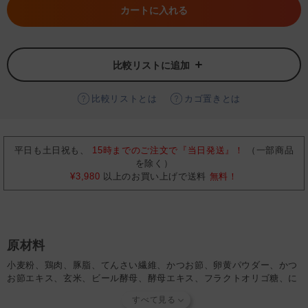
カートに入れる
比較リストに追加
比較リストとは
カゴ置きとは
平日も土日祝も、
15時までのご注文で『当日発送』！
（一部商品
を除く）
¥3,980
以上のお買い上げで送料
無料！
原材料
小麦粉、鶏肉、豚脂、てんさい繊維、かつお節、卵黄パウダー、かつ
お節エキス、玄米、ビール酵母、酵母エキス、フラクトオリゴ糖、に
んじん、かぼちゃ、ブロッコリー、発酵調味液、昆布、しいたけ、マ
リーゴールド（ルテイン含有）、乳酸菌、セレン酵母、ミネラル類