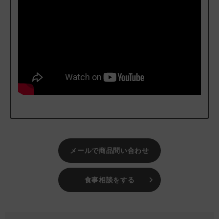
ーナー様
また腎臓病による食べないお悩みを抱えるパートナーのために、
腎臓ケア用のトッピングやサプリメントもご用意しています。ぜ
ひ一度お試しください。
▼同シリーズのジュレタイプ：
yum yum yum！健康マネジメント腎臓 ジュレタイプ
▼羊をメインに腎臓と泌尿器の健康をサポートするハーブを配合
したウェットフード：
ビオリオーブ マトン・ディッシュ キドニー・フィット（腎
臓）
▼天然シルク成分による液体タイプの腎臓ケアサプリメント：
SILKFULL シルクフル 犬用
▼腎臓ケアにおすすめな液体シルク配合のウェットフード：
メールで商品問い合わせ
SILKFULL 犬用フード チキン
、
SILKFULL 犬用フード ビ
ーフ
食事相談をする
＃おトク100
＃返金保証キャンペーン