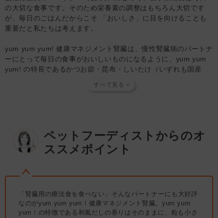
10kg：151g
の大切な食事です。そのため栄養素の調整はもちろん大切です
てください。
15kg：205g
が、毎日のごはんだからこそ 「おいしさ」に目を向けることも
・本品は妊娠／授乳期、成長期の犬には推奨されません。
20kg：255g
重要だと私たちは考えます。
25kg：301g
◆保管方法
yum yum yum! 健康マネジメント腎臓は、慢性腎臓病のパートナ
・高温多湿や直射日光を避け、風通しのよい場所に保管して
【太り気味】
ーにとって毎日の食事がおいしいものになるように、yum yum
ください。
1kg：23g
yum! の特長であるかつお節・昆布・しいたけ（いずれも国産
・開封後は1ヶ月を目安に使い切ってください。
2kg：39g
品）の和風だし素材のうまみをしっかり活かしたレシピで作られ
3kg：53g
ています。
【知っておいていただきたいこと】
4kg：65g
袋を開けた瞬間から食事療法食とは思えないほどのお出汁の良い
当店では独自の安全基準を設け、原材料そのものの品質やパ
5kg：77g
香りが広がります。
ートナーへの安全性を確認できた商品だけを取り扱っていま
6kg：89g
食欲が落ちたり、食べムラが出てきたりしたパートナーにぜひお
す。
商品形状のバラつき
や
商品導入スタンス
について詳しく
7kg：99g
試しいただきたいフードです。
は
こちら
をご覧ください。
ペットフーディストからのオ
8kg：110g
9kg：120g
ススメポイント
低リン・低ナトリウム・低タンパク質
【キャンセルについてご注意】
10kg：130g
初期の慢性腎臓病のパートナーの栄養管理のために、低リン*1・
本商品はご注文タイミングやご注文内容によっては、購入履
15kg：176g
低ナトリウム*2・低タンパク質*3にレシピを設計しました。栄養
歴からのご注文キャンセル、修正を受け付けることができな
20kg：218g
管理のうえで大切なリンとナトリウムを適切に制限すること、ま
い場合がございます。
25kg：258g
た高品質なタンパク質を適切な量で与えることができます。
(「発送予定日のお知らせメール」をお送りする前であれ
「腎臓用の療法食を食べない」そんなパートナーにも大好評
※yum yum yum! チキンと比較して、*1：約60%減、*2：約
ば、メール・お電話・マイページにてご注文をキャンセルい
なのがyum yum yum！健康マネジメント腎臓。yum yum
※給与量を目安に、体重や体質、体調、運動量などに応じて調節
45%減、*3： 約15%減 （乾物量）
yum！の特徴である和風だしの香りはそのままに、粒も小さ
ただけます。）
してください。