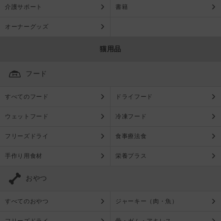
介護サポート
書籍
オーナーグッズ
猫用品
フード
すべてのフード
ドライフード
ウェットフード
冷凍フード
フリーズドライ
食事療法食
手作り用食材
栄養プラス
おやつ
すべてのおやつ
ジャーキー（肉・魚）
フリーズドライ
骨・ガム・アキレス