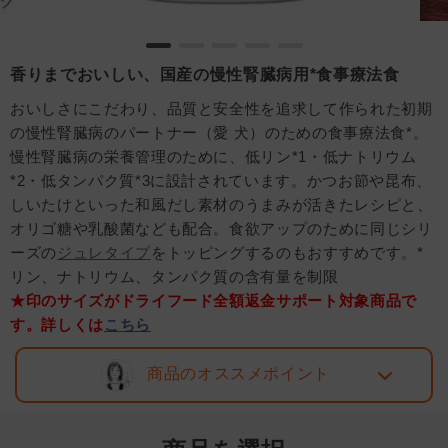
香りまでおいしい、国産の慢性腎臓病用*食事療法食
おいしさにこだわり、品質と安全性を追求して作られた初期
の慢性腎臓病のパートナー（愛 犬）のための食事療法食*。
慢性腎臓病の栄養管理のために、低リン*1・低ナトリウム
*2・低タンパク質*3に設計されています。かつお節や昆布、
しいたけといった和風だし素材のうまみが活きたレシピと、
オリゴ糖や乳酸菌なども配合。食欲アップのために同じシリ
ーズの
ジュレタイプ
をトッピングするのもおすすめです。*
リン、ナトリウム、タンパク質の含有量を制限
★印のサイズがドライフード全額返金サポート対象商品で
す。詳しくは
こちら
商品のオススメポイント