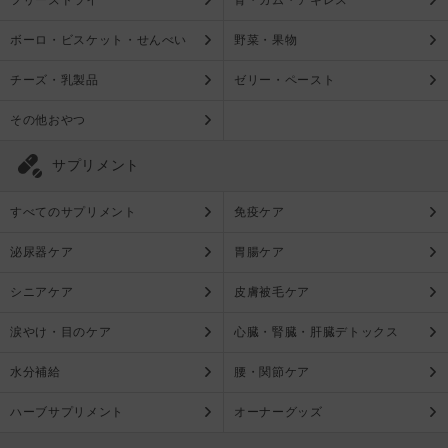
ボーロ・ビスケット・せんべい
野菜・果物
チーズ・乳製品
ゼリー・ペースト
その他おやつ
サプリメント
すべてのサプリメント
免疫ケア
泌尿器ケア
胃腸ケア
シニアケア
皮膚被毛ケア
涙やけ・目のケア
心臓・腎臓・肝臓デトックス
水分補給
腰・関節ケア
ハーブサプリメント
オーナーグッズ