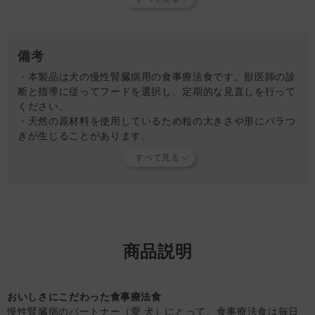
4kg：87g
5kg：103g
6kg：118g
7kg：132g
備考
8kg：146g
・本製品は犬の慢性腎臓病用の食事療法食です。獣医師の診
9kg：160g
断と指導に従ってフードを選択し、定期的な見直しを行って
10kg：173g
ください。
15kg：235g
・天然の原材料を使用しているため粒の大きさや形にバラつ
20kg：291g
きが生じることがあります。
25kg：344g
・着色料や香料を使用していないため、色、香りに差が生じ
ることがありますが、品質に問題はありません。
【標準】
・給与後に体調が悪化した場合は、給与を中断してお早めに
1kg：27g
獣医師にご相談ください。
2kg：45g
・体調の変化に伴い推奨される製品が変わることもあります
3kg：61g
ので、継続して使用する場合も定期的な獣医師の診察をお受
4kg：76g
けください。
5kg：90g
商品説明
・誤飲防止のため、必ず脱酸素剤を取り除いてから与えてく
6kg：103g
ださい。（ちょこっとパック50gには脱酸素剤は入っていま
7kg：116g
せん）
8kg：128g
おいしさにこだわった食事療法食
・急いで食べる傾向のある愛犬に対しては、お水を本品にプ
9kg：140g
慢性腎臓病のパートナー（愛 犬）にとって、食事療法食は毎日
ラスする等の対策をして、のどにつまらせないように注意し