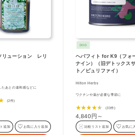
DOG
ソリューション レリ
ヘパフィト for K9（フォ
ナイン）（旧デトックス
ト／ピュリファイ）
Hilton Herbs
したあとの違和感などに
ワクチンや薬が必要な季節に
★
(2件)
★★★★★
(33件)
4,840円～
ト追加
お気に入り追加
比較リスト追加
お気に