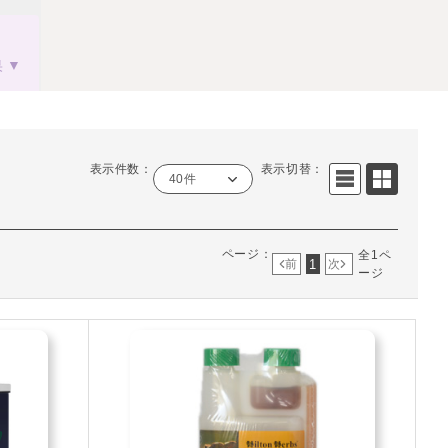
果
表示件数：
表示切替：
40件
ページ：
全1ペ
1
前
次
ージ