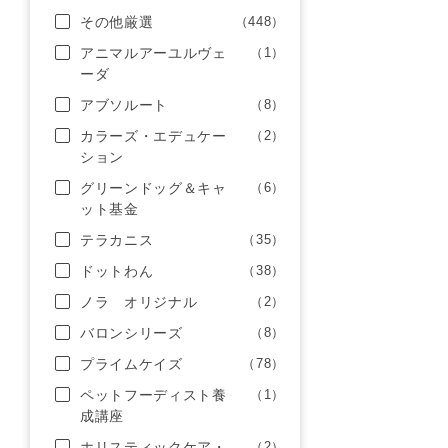
その他厳選
（448）
アニマルアーユルヴェ
（1）
ーダ
アブソルート
（8）
カラーズ・エデュケー
（2）
ション
グリーンドッグ＆キャ
（6）
ット基金
テラカニス
（35）
ドットわん
（38）
ノラ オリジナル
（2）
バロンシリーズ
（8）
プライムケイズ
（78）
ペットフーディスト養
（1）
成講座
ホリスティックケア・
（2）