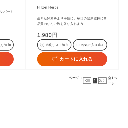
Hilton Herbs
たいパート
生きた酵素をより手軽に。毎日の健康維持に高
品質のりんご酢を取り入れよう
1,980円
入り追加
比較リスト追加
お気に入り追加
カートに入れる
ページ：
全1ペ
1
前
次
ージ