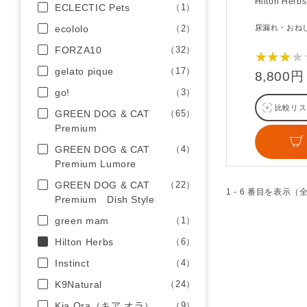
Hilton Herbs
ECLECTIC Pets
（1）
ecololo
（2）
尿漏れ・おね
FORZA10
（32）
★★★★
gelato pique
（17）
8,800円
go!
（3）
比較リス
GREEN DOG & CAT
（65）
Premium
GREEN DOG & CAT
（4）
Premium Lumore
GREEN DOG & CAT
（22）
1 - 6 番目を表示（
Premium Dish Style
green mam
（1）
Hilton Herbs
（6）
Instinct
（4）
K9Natural
（24）
Kia Ora（キア オラ）
（9）