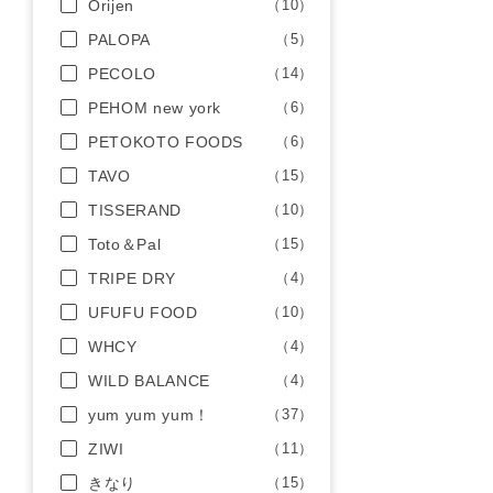
Orijen
（10）
PALOPA
（5）
PECOLO
（14）
PEHOM new york
（6）
PETOKOTO FOODS
（6）
TAVO
（15）
TISSERAND
（10）
Toto＆Pal
（15）
TRIPE DRY
（4）
UFUFU FOOD
（10）
WHCY
（4）
WILD BALANCE
（4）
yum yum yum！
（37）
ZIWI
（11）
きなり
（15）