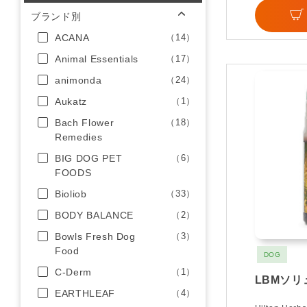
ブランド別
ACANA
（14）
Animal Essentials
（17）
animonda
（24）
Aukatz
（1）
Bach Flower
（18）
Remedies
BIG DOG PET
（6）
FOODS
Bioliob
（33）
BODY BALANCE
（2）
Bowls Fresh Dog
（3）
Food
DOG
C-Derm
（1）
LBMソ
EARTHLEAF
（4）