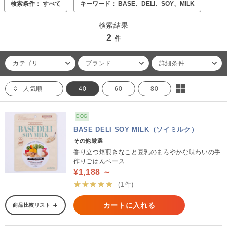
検索条件： すべて
キーワード： BASE、DELI、SOY、MILK
検索結果
2
件
カテゴリ
ブランド
詳細条件
人気順
40
60
80
DOG
BASE DELI SOY MILK（ソイミルク）
その他厳選
香り立つ焙煎きなこと豆乳のまろやかな味わいの手
作りごはんベース
¥1,188 ～
★★★★★
(1件)
カートに入れる
商品比較リスト