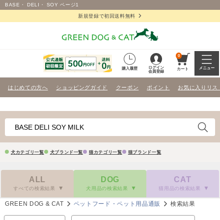
BASE・ DELI・ SOY ページ1
新規登録で初回送料無料
0
ログイン
メニュー
購入履歴
カート
会員登録
はじめての方へ
ショッピングガイド
クーポン
ポイント
お気に入りリス
犬カテゴリ一覧
犬ブランド一覧
猫カテゴリ一覧
猫ブランド一覧
ALL
DOG
CAT
すべての検索結果
犬用品の検索結果
猫用品の検索結果
GREEN DOG & CAT
ペットフード・ペット用品通販
検索結果