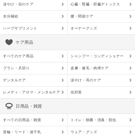
涙やけ・目のケア
心臓・腎臓・肝臓デトックス
水分補給
腰・関節ケア
ハーブサプリメント
オーナーグッズ
ケア用品
すべてのケア用品
シャンプー・コンディショナー
ブラシ・爪切り
皮膚・被毛・肉球ケア
デンタルケア
涙やけ・耳のケア
レメディ・アロマ・メンタルケア
虫対策
日用品・雑貨
すべての日用品・雑貨
トイレ・除菌・消臭・防虫
首輪・リード・迷子札
ウェア・グッズ