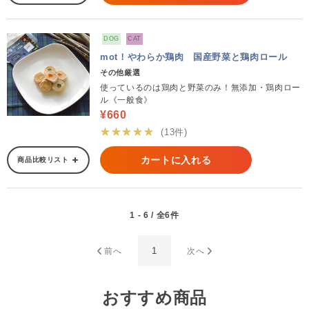
DOG
CAT
mot！やわらか鶏肉 国産野菜と鶏肉ロール
その他厳選
使っているのは鶏肉と野菜のみ！無添加・鶏肉ロー
ル《一般食》
¥660
★★★★★
(13件)
カートに入れる
商品比較リスト
1 - 6 / 全6件
1
前へ
次へ
おすすめ商品