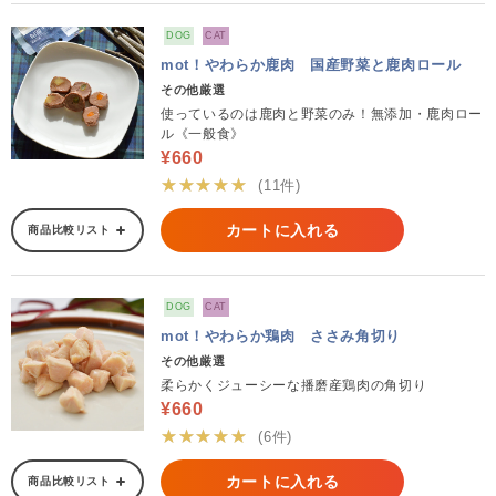
DOG
CAT
mot！やわらか鹿肉 国産野菜と鹿肉ロール
その他厳選
使っているのは鹿肉と野菜のみ！無添加・鹿肉ロー
ル《一般食》
¥660
★★★★★
(11件)
カートに入れる
商品比較リスト
DOG
CAT
mot！やわらか鶏肉 ささみ角切り
その他厳選
柔らかくジューシーな播磨産鶏肉の角切り
¥660
★★★★★
(6件)
カートに入れる
商品比較リスト