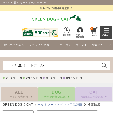
mot！・ 鹿・ ミートボール ページ1
新規登録で初回送料無料
0
ログイン
メニュー
購入履歴
カート
会員登録
はじめての方へ
ショッピングガイド
クーポン
ポイント
お気に入りリス
犬カテゴリ一覧
犬ブランド一覧
猫カテゴリ一覧
猫ブランド一覧
ALL
DOG
CAT
すべての検索結果
犬用品の検索結果
猫用品の検索結果
GREEN DOG & CAT
ペットフード・ペット用品通販
検索結果