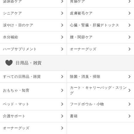
泌尿器ケア
胃腸ケア
シニアケア
皮膚被毛ケア
涙やけ・目のケア
心臓・腎臓・肝臓デトックス
水分補給
腰・関節ケア
ハーブサプリメント
オーナーグッズ
日用品・雑貨
すべての日用品・雑貨
除菌・消臭・掃除
カート・キャリーバッグ・スリン
おもちゃ・知育
グ
ベッド・マット
フードボウル・小物
介護サポート
書籍
オーナーグッズ