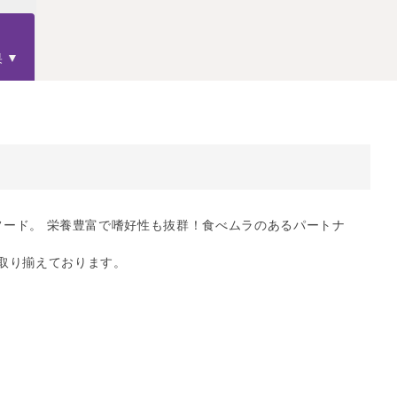
果
】
ドライフード。 栄養豊富で嗜好性も抜群！食べムラのあるパートナ
取り揃えております。