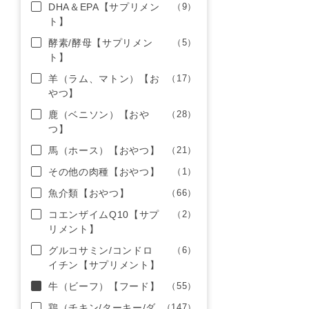
DHA＆EPA【サプリメン
（9）
ト】
酵素/酵母【サプリメン
（5）
ト】
羊（ラム、マトン）【お
（17）
やつ】
鹿（ベニソン）【おや
（28）
つ】
馬（ホース）【おやつ】
（21）
その他の肉種【おやつ】
（1）
魚介類【おやつ】
（66）
コエンザイムQ10【サプ
（2）
リメント】
グルコサミン/コンドロ
（6）
イチン【サプリメント】
牛（ビーフ）【フード】
（55）
鶏（チキン/ターキー/ダ
（147）