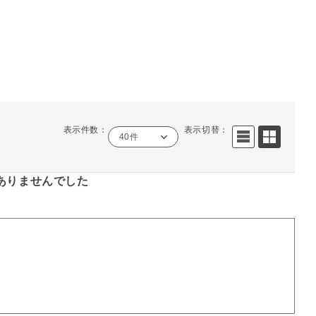
表示件数：
表示切替：
40件
ありませんでした