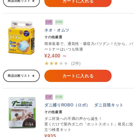
カートに入れる
商品比較リスト
CAT
DOG
ネオ・オムツ
その他厳選
簡単装着で、通気性・吸収力バツグン！だから、パ
ートナーはいつも快適
¥2,400 ～
★★★★★
(2件)
カートに入れる
商品比較リスト
CAT
DOG
ダニ捕りROBO（ロボ） ダニ目視キット
その他厳選
ダニ対策への不満の声から誕生！
置くだけで屋内ダニの「ホットスポット」発見に役
立つ検査キット
¥935