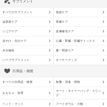
サプリメント
すべてのサプリメント
免疫ケア
泌尿器ケア
胃腸ケア
シニアケア
皮膚被毛ケア
涙やけ・目のケア
心臓・腎臓・肝臓デトックス
水分補給
腰・関節ケア
ハーブサプリメント
オーナーグッズ
日用品・雑貨
すべての日用品・雑貨
除菌・消臭・掃除
カート・キャリーバッグ・スリン
おもちゃ・知育
グ
ベッド・マット
フードボウル・小物