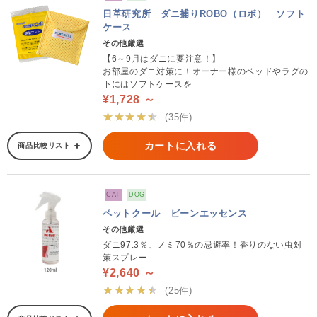
日革研究所 ダニ捕りROBO（ロボ） ソフト
ケース
その他厳選
【6～9月はダニに要注意！】
お部屋のダニ対策に！オーナー様のベッドやラグの
下にはソフトケースを
¥1,728 ～
★★★★★
(35件)
カートに入れる
商品比較リスト
CAT
DOG
ペットクール ビーンエッセンス
その他厳選
ダニ97.3％、ノミ70％の忌避率！香りのない虫対
策スプレー
¥2,640 ～
★★★★★
(25件)