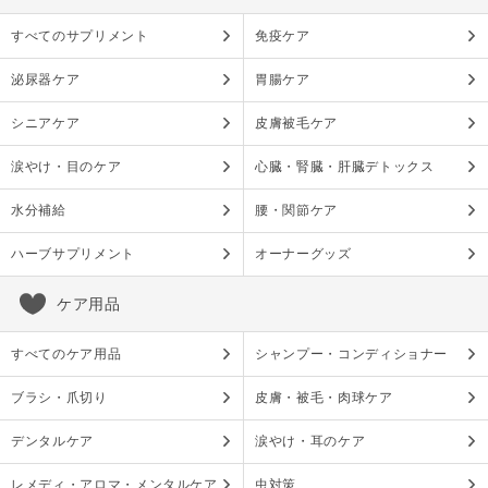
すべてのサプリメント
免疫ケア
泌尿器ケア
胃腸ケア
シニアケア
皮膚被毛ケア
涙やけ・目のケア
心臓・腎臓・肝臓デトックス
水分補給
腰・関節ケア
ハーブサプリメント
オーナーグッズ
ケア用品
すべてのケア用品
シャンプー・コンディショナー
ブラシ・爪切り
皮膚・被毛・肉球ケア
デンタルケア
涙やけ・耳のケア
レメディ・アロマ・メンタルケア
虫対策