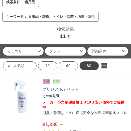
検索条件： 猫用品
キーワード： 日用品・雑貨、トイレ・除菌・消臭・防虫
検索結果
11
件
カテゴリ
ブランド
詳細条件
人気順
40
60
80
CAT
DOG
プリジア for ペット
その他厳選
メーカー小売希望価格より10％安い価格でご提供
中！
消臭・除菌して水に戻る安全な次亜塩素酸水スプレ
ー
¥1,386 ～