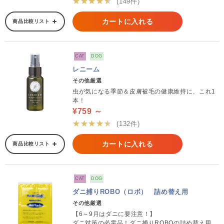
★★★★★
(149件)
カートに入れる
商品比較リスト
CAT
DOG
レニーム
その他厳選
虫が気になる季節＆皮膚被毛の健康維持に、これ1
本！
¥759 ～
★★★★★
(132件)
カートに入れる
商品比較リスト
CAT
DOG
ダニ捕りROBO（ロボ） 詰め替え用
その他厳選
【6～9月はダニに要注意！】
ダニ対策の必需品！ダニ捕りROBOの詰め替え用