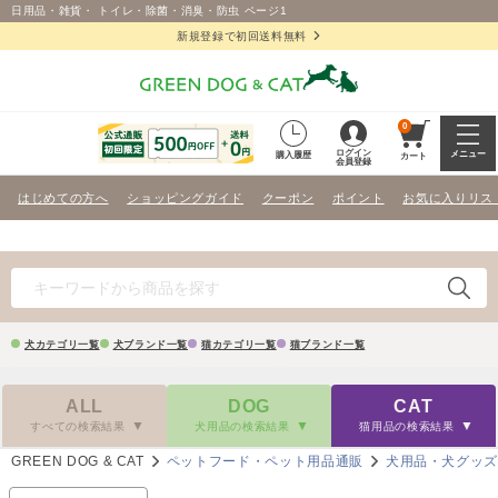
日用品・雑貨・ トイレ・除菌・消臭・防虫 ページ1
新規登録で初回送料無料
0
ログイン
メニュー
購入履歴
カート
会員登録
はじめての方へ
ショッピングガイド
クーポン
ポイント
お気に入りリス
犬カテゴリ一覧
犬ブランド一覧
猫カテゴリ一覧
猫ブランド一覧
ALL
DOG
CAT
すべての検索結果
犬用品の検索結果
猫用品の検索結果
GREEN DOG & CAT
ペットフード・ペット用品通販
犬用品・犬グッ