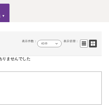
果
表示件数：
表示切替：
40件
ありませんでした