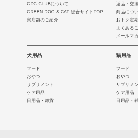
GDC CLUBについて
返品・交
GREEN DOG & CAT 総合サイトTOP
商品につ
実店舗のご紹介
おトク定
よくある
メールマ
犬用品
猫用品
フード
フード
おやつ
おやつ
サプリメント
サプリメ
ケア用品
ケア用品
日用品・雑貨
日用品・