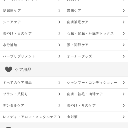
泌尿器ケア
胃腸ケア
シニアケア
皮膚被毛ケア
涙やけ・目のケア
心臓・腎臓・肝臓デトックス
水分補給
腰・関節ケア
ハーブサプリメント
オーナーグッズ
ケア用品
すべてのケア用品
シャンプー・コンディショナー
ブラシ・爪切り
皮膚・被毛・肉球ケア
デンタルケア
涙やけ・耳のケア
レメディ・アロマ・メンタルケア
虫対策