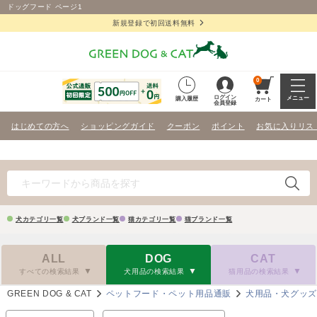
ドッグフード ページ1
新規登録で初回送料無料
0
ログイン
メニュー
購入履歴
カート
会員登録
はじめての方へ
ショッピングガイド
クーポン
ポイント
お気に入りリス
犬カテゴリ一覧
犬ブランド一覧
猫カテゴリ一覧
猫ブランド一覧
ALL
DOG
CAT
すべての検索結果
犬用品の検索結果
猫用品の検索結果
GREEN DOG & CAT
ペットフード・ペット用品通販
犬用品・犬グッ