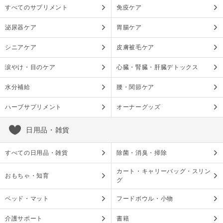
すべてのサプリメント
免疫ケア
泌尿器ケア
胃腸ケア
シニアケア
皮膚被毛ケア
涙やけ・目のケア
心臓・腎臓・肝臓デトックス
水分補給
腰・関節ケア
ハーブサプリメント
オーナーグッズ
日用品・雑貨
すべての日用品・雑貨
除菌・消臭・掃除
カート・キャリーバッグ・スリン
おもちゃ・知育
グ
ベッド・マット
フードボウル・小物
介護サポート
書籍