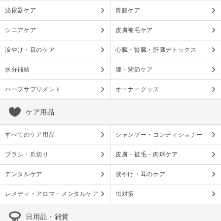
泌尿器ケア
胃腸ケア
シニアケア
皮膚被毛ケア
涙やけ・目のケア
心臓・腎臓・肝臓デトックス
水分補給
腰・関節ケア
ハーブサプリメント
オーナーグッズ
ケア用品
すべてのケア用品
シャンプー・コンディショナー
ブラシ・爪切り
皮膚・被毛・肉球ケア
デンタルケア
涙やけ・耳のケア
レメディ・アロマ・メンタルケア
虫対策
日用品・雑貨