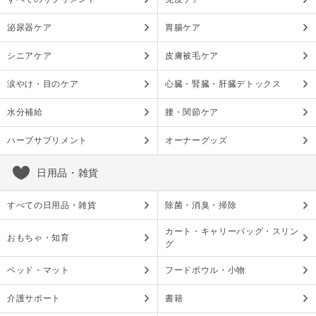
泌尿器ケア
胃腸ケア
シニアケア
皮膚被毛ケア
涙やけ・目のケア
心臓・腎臓・肝臓デトックス
水分補給
腰・関節ケア
ハーブサプリメント
オーナーグッズ
日用品・雑貨
すべての日用品・雑貨
除菌・消臭・掃除
カート・キャリーバッグ・スリン
おもちゃ・知育
グ
ベッド・マット
フードボウル・小物
介護サポート
書籍