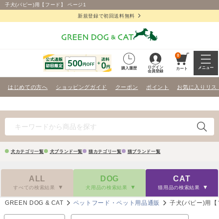
子犬(パピー)用【フード】 ページ1
新規登録で初回送料無料
0
ログイン
メニュー
購入履歴
カート
会員登録
はじめての方へ
ショッピングガイド
クーポン
ポイント
お気に入りリス
犬カテゴリ一覧
犬ブランド一覧
猫カテゴリ一覧
猫ブランド一覧
ALL
DOG
CAT
すべての検索結果
犬用品の検索結果
猫用品の検索結果
GREEN DOG & CAT
ペットフード・ペット用品通販
子犬(パピー)用