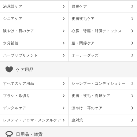
泌尿器ケア
胃腸ケア
シニアケア
皮膚被毛ケア
涙やけ・目のケア
心臓・腎臓・肝臓デトックス
水分補給
腰・関節ケア
ハーブサプリメント
オーナーグッズ
ケア用品
すべてのケア用品
シャンプー・コンディショナー
ブラシ・爪切り
皮膚・被毛・肉球ケア
デンタルケア
涙やけ・耳のケア
レメディ・アロマ・メンタルケア
虫対策
日用品・雑貨