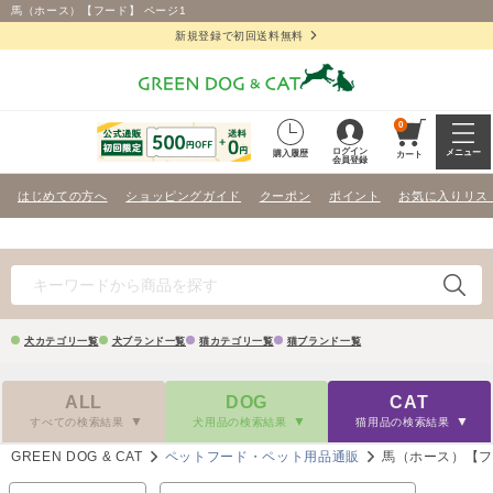
馬（ホース）【フード】 ページ1
新規登録で初回送料無料
0
ログイン
メニュー
購入履歴
カート
会員登録
はじめての方へ
ショッピングガイド
クーポン
ポイント
お気に入りリス
犬カテゴリ一覧
犬ブランド一覧
猫カテゴリ一覧
猫ブランド一覧
ALL
DOG
CAT
すべての検索結果
犬用品の検索結果
猫用品の検索結果
GREEN DOG & CAT
ペットフード・ペット用品通販
馬（ホース）【