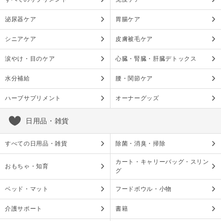
泌尿器ケア
胃腸ケア
シニアケア
皮膚被毛ケア
涙やけ・目のケア
心臓・腎臓・肝臓デトックス
水分補給
腰・関節ケア
ハーブサプリメント
オーナーグッズ
日用品・雑貨
すべての日用品・雑貨
除菌・消臭・掃除
カート・キャリーバッグ・スリン
おもちゃ・知育
グ
ベッド・マット
フードボウル・小物
介護サポート
書籍