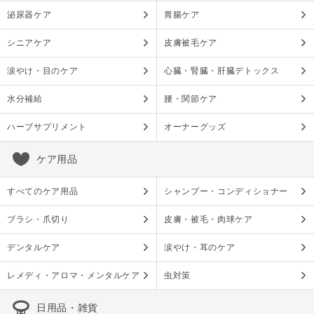
泌尿器ケア
胃腸ケア
シニアケア
皮膚被毛ケア
涙やけ・目のケア
心臓・腎臓・肝臓デトックス
水分補給
腰・関節ケア
ハーブサプリメント
オーナーグッズ
ケア用品
すべてのケア用品
シャンプー・コンディショナー
ブラシ・爪切り
皮膚・被毛・肉球ケア
デンタルケア
涙やけ・耳のケア
レメディ・アロマ・メンタルケア
虫対策
日用品・雑貨