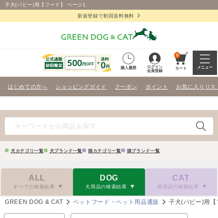
子犬(パピー)用【フード】 ページ1
新規登録で初回送料無料
0
ログイン
メニュー
購入履歴
カート
会員登録
はじめての方へ
ショッピングガイド
クーポン
ポイント
お気に入りリス
犬カテゴリ一覧
犬ブランド一覧
猫カテゴリ一覧
猫ブランド一覧
ALL
DOG
CAT
すべての検索結果
犬用品の検索結果
猫用品の検索結果
GREEN DOG & CAT
ペットフード・ペット用品通販
子犬(パピー)用