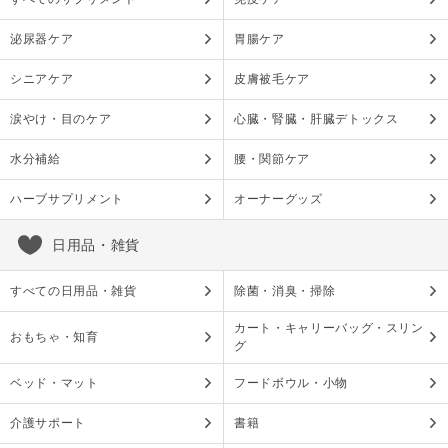
泌尿器ケア
胃腸ケア
シニアケア
皮膚被毛ケア
涙やけ・目のケア
心臓・腎臓・肝臓デトックス
水分補給
腰・関節ケア
ハーブサプリメント
オーナーグッズ
日用品・雑貨
すべての日用品・雑貨
除菌・消臭・掃除
カート・キャリーバッグ・スリン
おもちゃ・知育
グ
ベッド・マット
フードボウル・小物
介護サポート
書籍