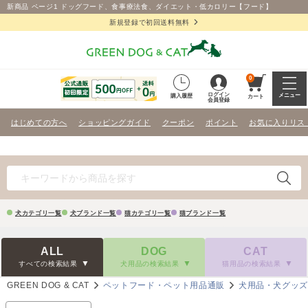
新商品 ページ1 ドッグフード、食事療法食、ダイエット・低カロリー【フード】
新規登録で初回送料無料
0
ログイン
メニュー
購入履歴
カート
会員登録
はじめての方へ
ショッピングガイド
クーポン
ポイント
お気に入りリス
犬カテゴリ一覧
犬ブランド一覧
猫カテゴリ一覧
猫ブランド一覧
ALL
DOG
CAT
すべての検索結果
犬用品の検索結果
猫用品の検索結果
GREEN DOG & CAT
ペットフード・ペット用品通販
犬用品・犬グッ