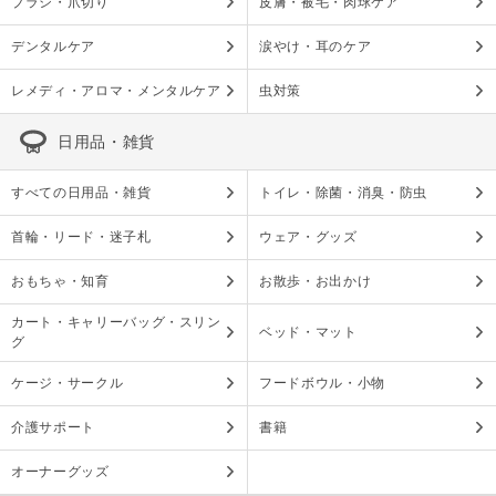
ブラシ・爪切り
皮膚・被毛・肉球ケア
デンタルケア
涙やけ・耳のケア
レメディ・アロマ・メンタルケア
虫対策
日用品・雑貨
すべての日用品・雑貨
トイレ・除菌・消臭・防虫
首輪・リード・迷子札
ウェア・グッズ
おもちゃ・知育
お散歩・お出かけ
カート・キャリーバッグ・スリン
ベッド・マット
グ
ケージ・サークル
フードボウル・小物
介護サポート
書籍
オーナーグッズ