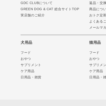
GDC CLUBについて
返品・交
GREEN DOG & CAT 総合サイトTOP
商品につ
実店舗のご紹介
おトク定
よくある
メールマ
犬用品
猫用品
フード
フード
おやつ
おやつ
サプリメント
サプリメ
ケア用品
ケア用品
日用品・雑貨
日用品・