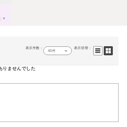
果
表示件数：
表示切替：
40件
ありませんでした