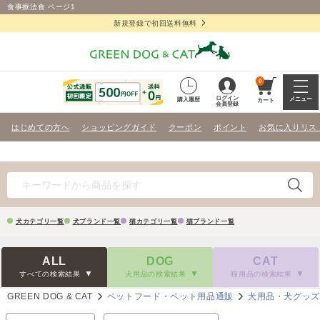
食事療法食 ページ1
新規登録で初回送料無料
0
ログイン
メニュー
購入履歴
カート
会員登録
はじめての方へ
ショッピングガイド
クーポン
ポイント
お気に入りリス
犬カテゴリ一覧
犬ブランド一覧
猫カテゴリ一覧
猫ブランド一覧
ALL
DOG
CAT
すべての検索結果
犬用品の検索結果
猫用品の検索結果
GREEN DOG & CAT
ペットフード・ペット用品通販
犬用品・犬グッ