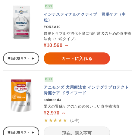
DOG
インテスティナルアクティブ 胃腸ケア（中
粒）
FORZA10
胃腸トラブルや消化不良に悩む愛犬のための食事療
法食（中粒タイプ）
¥10,560 ～
カートに入れる
商品比較リスト
DOG
アニモンダ 犬用療法食 インテグラプロテクト
腎臓ケア ドライフード
animonda
愛犬の腎臓ケアのためのおいしい食事療法食
¥2,970 ～
★★★★★
(1件)
商品比較リスト
現在、購入不可