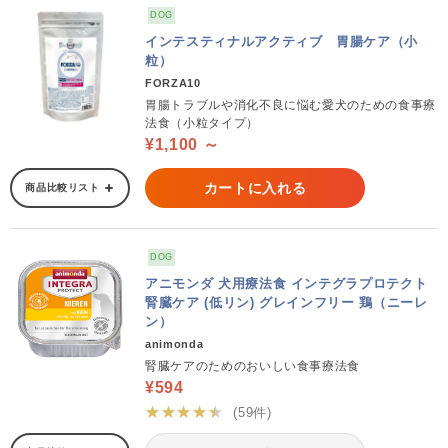
DOG
インテスティナルアクティブ 胃腸ケア（小
粒）
FORZA10
胃腸トラブルや消化不良に悩む愛犬のための食事療
法食（小粒タイプ）
¥1,100 ～
カートに入れる
商品比較リスト
DOG
アニモンダ 犬用療法食 インテグラプロテクト
腎臓ケア (低リン) グレインフリー 鶏（ニーレ
ン）
animonda
腎臓ケアのためのおいしい食事療法食
¥594
★★★★★
(59件)