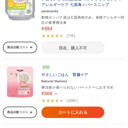
アレルギーケア 七面鳥＋パースニップ
animonda
動物タンパク源は七面鳥肉のみ。食物アレルギー対
応の食事療法食
¥594
★★★★★
(7件)
商品比較リスト
現在、購入不可
DOG
やさしいごはん 腎臓ケア
Natural Harvest
療法食が食べられないパートナーにおすすめ
¥506 ～
★★★★★
(20件)
カートに入れる
商品比較リスト