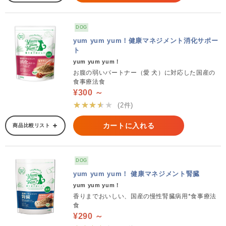
DOG
yum yum yum！健康マネジメント消化サポー
ト
yum yum yum！
お腹の弱いパートナー（愛 犬）に対応した国産の
食事療法食
¥300 ～
★★★★★
(2件)
カートに入れる
商品比較リスト
DOG
yum yum yum！ 健康マネジメント腎臓
yum yum yum！
香りまでおいしい、国産の慢性腎臓病用*食事療法
食
¥290 ～