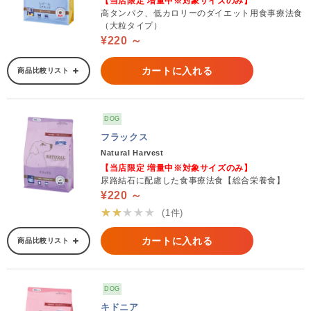
【当店限定 増量中※対象サイズのみ】
高タンパク、低カロリーのダイエット用食事療法食
（大粒タイプ）
¥220 ～
カートに入れる
商品比較リスト
DOG
フラックス
Natural Harvest
【当店限定 増量中※対象サイズのみ】
尿路結石に配慮した食事療法食【総合栄養食】
¥220 ～
★★★★★
(1件)
カートに入れる
商品比較リスト
DOG
キドニア