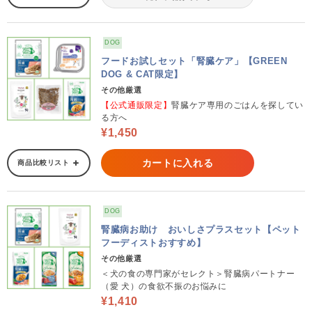
DOG
フードお試しセット「腎臓ケア」【GREEN
DOG & CAT限定】
その他厳選
【公式通販限定】
腎臓ケア専用のごはんを探してい
る方へ
¥1,450
カートに入れる
商品比較リスト
DOG
腎臓病お助け おいしさプラスセット【ペット
フーディストおすすめ】
その他厳選
＜犬の食の専門家がセレクト＞腎臓病パートナー
（愛 犬）の食欲不振のお悩みに
¥1,410