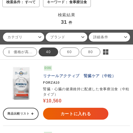
検索条件： すべて
キーワード： 食事療法食
検索結果
31
件
カテゴリ
ブランド
詳細条件
価格が高い順
40
60
80
DOG
リナールアクティブ 腎臓ケア（中粒）
FORZA10
腎臓・心臓の健康維持に配慮した食事療法食（中粒
タイプ）
¥10,560
カートに入れる
商品比較リスト