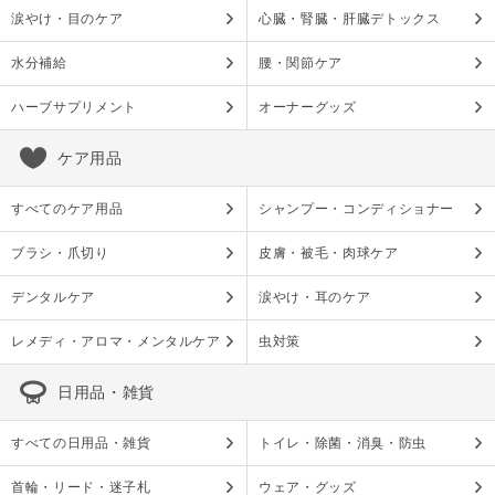
涙やけ・目のケア
心臓・腎臓・肝臓デトックス
水分補給
腰・関節ケア
ハーブサプリメント
オーナーグッズ
ケア用品
すべてのケア用品
シャンプー・コンディショナー
ブラシ・爪切り
皮膚・被毛・肉球ケア
デンタルケア
涙やけ・耳のケア
レメディ・アロマ・メンタルケア
虫対策
日用品・雑貨
すべての日用品・雑貨
トイレ・除菌・消臭・防虫
首輪・リード・迷子札
ウェア・グッズ