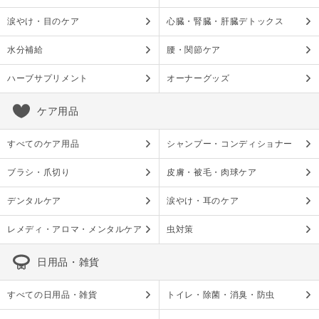
涙やけ・目のケア
心臓・腎臓・肝臓デトックス
水分補給
腰・関節ケア
ハーブサプリメント
オーナーグッズ
ケア用品
すべてのケア用品
シャンプー・コンディショナー
ブラシ・爪切り
皮膚・被毛・肉球ケア
デンタルケア
涙やけ・耳のケア
レメディ・アロマ・メンタルケア
虫対策
日用品・雑貨
すべての日用品・雑貨
トイレ・除菌・消臭・防虫