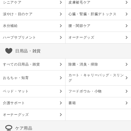
シニアケア
皮膚被毛ケア
涙やけ・目のケア
心臓・腎臓・肝臓デトックス
水分補給
腰・関節ケア
ハーブサプリメント
オーナーグッズ
日用品・雑貨
すべての日用品・雑貨
除菌・消臭・掃除
カート・キャリーバッグ・スリン
おもちゃ・知育
グ
ベッド・マット
フードボウル・小物
介護サポート
書籍
オーナーグッズ
ケア用品