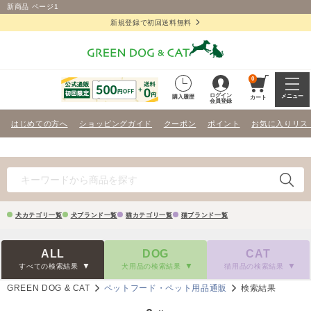
新商品 ページ1
新規登録で初回送料無料
0
ログイン
メニュー
購入履歴
カート
会員登録
はじめての方へ
ショッピングガイド
クーポン
ポイント
お気に入りリス
犬カテゴリ一覧
犬ブランド一覧
猫カテゴリ一覧
猫ブランド一覧
ALL
DOG
CAT
すべての検索結果
犬用品の検索結果
猫用品の検索結果
GREEN DOG & CAT
ペットフード・ペット用品通販
検索結果