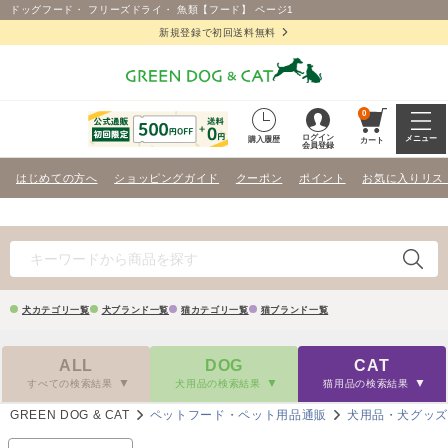
ドッグフード・ フリーズドライ・ 魚類【フード】 ページ1
新規登録で初回送料無料
0
ログイン
メニュー
購入履歴
カート
会員登録
はじめての方へ
ショッピングガイド
クーポン
ポイント
お気に入りリス
犬カテゴリ一覧
犬ブランド一覧
猫カテゴリ一覧
猫ブランド一覧
ALL
DOG
CAT
すべての検索結果
犬用品の検索結果
猫用品の検索結果
GREEN DOG & CAT
ペットフード・ペット用品通販
犬用品・犬グッ