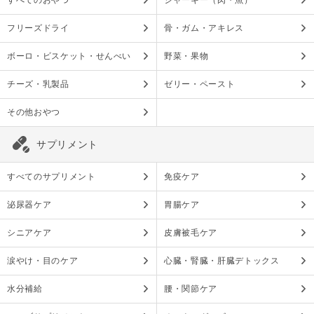
すべてのおやつ
ジャーキー（肉・魚）
フリーズドライ
骨・ガム・アキレス
ボーロ・ビスケット・せんべい
野菜・果物
チーズ・乳製品
ゼリー・ペースト
その他おやつ
サプリメント
すべてのサプリメント
免疫ケア
泌尿器ケア
胃腸ケア
シニアケア
皮膚被毛ケア
涙やけ・目のケア
心臓・腎臓・肝臓デトックス
水分補給
腰・関節ケア