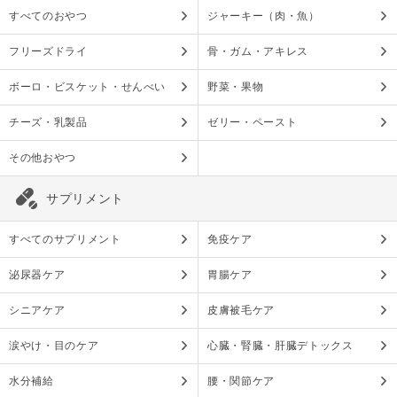
すべてのおやつ
ジャーキー（肉・魚）
フリーズドライ
骨・ガム・アキレス
ボーロ・ビスケット・せんべい
野菜・果物
チーズ・乳製品
ゼリー・ペースト
その他おやつ
サプリメント
すべてのサプリメント
免疫ケア
泌尿器ケア
胃腸ケア
シニアケア
皮膚被毛ケア
涙やけ・目のケア
心臓・腎臓・肝臓デトックス
水分補給
腰・関節ケア