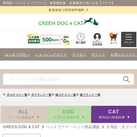
新商品 ページ1 ドッグフード、食事療法食、皮膚被毛が気になる【フード】
新規登録で初回送料無料
0
ログイン
メニュー
購入履歴
カート
会員登録
はじめての方へ
ショッピングガイド
クーポン
ポイント
お気に入りリス
犬カテゴリ一覧
犬ブランド一覧
猫カテゴリ一覧
猫ブランド一覧
ALL
DOG
CAT
すべての検索結果
犬用品の検索結果
猫用品の検索結果
GREEN DOG & CAT
ペットフード・ペット用品通販
犬用品・犬グッ