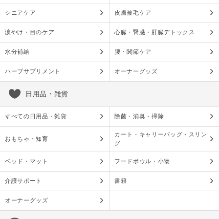
シニアケア
皮膚被毛ケア
涙やけ・目のケア
心臓・腎臓・肝臓デトックス
水分補給
腰・関節ケア
ハーブサプリメント
オーナーグッズ
日用品・雑貨
すべての日用品・雑貨
除菌・消臭・掃除
カート・キャリーバッグ・スリン
おもちゃ・知育
グ
ベッド・マット
フードボウル・小物
介護サポート
書籍
オーナーグッズ