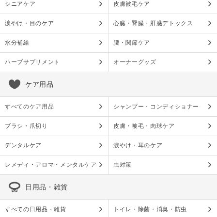
シニアケア
皮膚被毛ケア
涙やけ・目のケア
心臓・腎臓・肝臓デトックス
水分補給
腰・関節ケア
ハーブサプリメント
オーナーグッズ
ケア用品
すべてのケア用品
シャンプー・コンディショナー
ブラシ・爪切り
皮膚・被毛・肉球ケア
デンタルケア
涙やけ・耳のケア
レメディ・アロマ・メンタルケア
虫対策
日用品・雑貨
すべての日用品・雑貨
トイレ・除菌・消臭・防虫