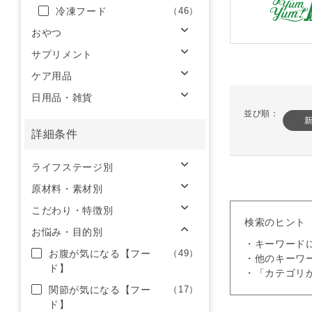
冷凍フード
（46）
おやつ
サプリメント
ケア用品
日用品・雑貨
並び順：
詳細条件
ライフステージ別
原材料・素材別
こだわり・特徴別
検索のヒント
お悩み・目的別
・キーワード
お腹が気になる【フー
（49）
・他のキーワ
ド】
・「カテゴリ
関節が気になる【フー
（17）
ド】