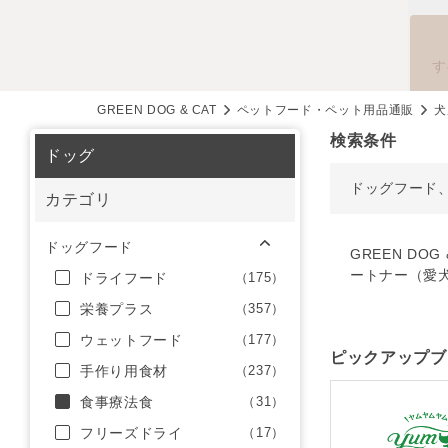
す
GREEN DOG & CAT
ペットフード・ペット用品通販
犬
検索条件
ドッグ
ドッグフード
カテゴリ
ドッグフード
GREEN D
ートナー（愛
ドライフード
（175）
栄養プラス
（357）
ウェットフード
（177）
ピックアップブ
手作り用食材
（237）
食事療法食
（31）
フリーズドライ
（17）