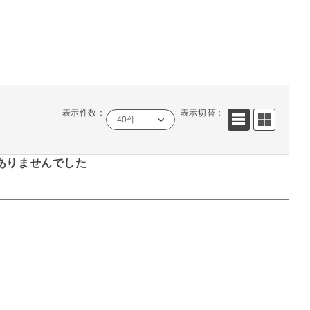
表示件数：
表示切替：
40件
ありませんでした