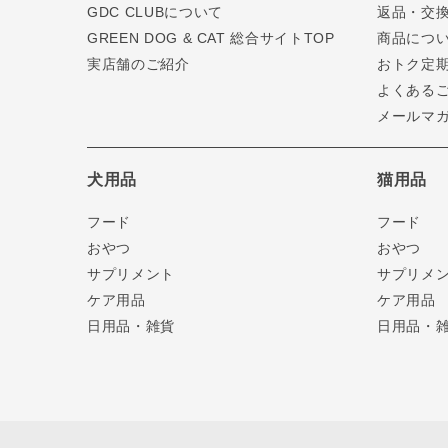
GDC CLUBについて
返品・交
GREEN DOG & CAT 総合サイトTOP
商品につ
実店舗のご紹介
おトク定
よくある
メールマ
犬用品
猫用品
フード
フード
おやつ
おやつ
サプリメント
サプリメ
ケア用品
ケア用品
日用品・雑貨
日用品・