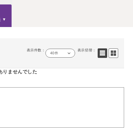
果
表示件数：
表示切替：
40件
ありませんでした