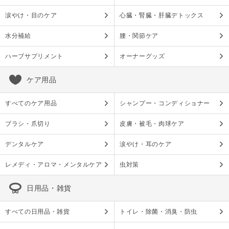
涙やけ・目のケア
心臓・腎臓・肝臓デトックス
水分補給
腰・関節ケア
ハーブサプリメント
オーナーグッズ
ケア用品
すべてのケア用品
シャンプー・コンディショナー
ブラシ・爪切り
皮膚・被毛・肉球ケア
デンタルケア
涙やけ・耳のケア
レメディ・アロマ・メンタルケア
虫対策
日用品・雑貨
すべての日用品・雑貨
トイレ・除菌・消臭・防虫