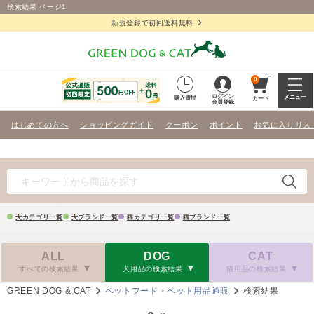
検索結果 ページ1
新規登録で初回送料無料
0
ログイン
メニュー
購入履歴
カート
会員登録
はじめての方へ
ショッピングガイド
クーポン
ポイント
お気に入りリス
犬カテゴリ一覧
犬ブランド一覧
猫カテゴリ一覧
猫ブランド一覧
ALL
DOG
CAT
すべての検索結果
犬用品の検索結果
猫用品の検索結果
GREEN DOG & CAT
ペットフード・ペット用品通販
検索結果