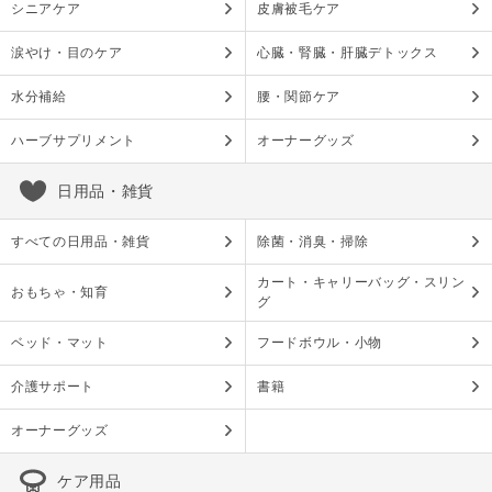
シニアケア
皮膚被毛ケア
涙やけ・目のケア
心臓・腎臓・肝臓デトックス
水分補給
腰・関節ケア
ハーブサプリメント
オーナーグッズ
日用品・雑貨
すべての日用品・雑貨
除菌・消臭・掃除
カート・キャリーバッグ・スリン
おもちゃ・知育
グ
ベッド・マット
フードボウル・小物
介護サポート
書籍
オーナーグッズ
ケア用品