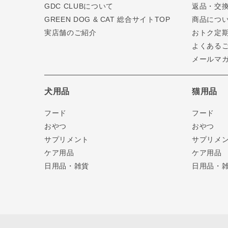
GDC CLUBについて
返品・交
GREEN DOG & CAT 総合サイトTOP
商品につ
実店舗のご紹介
おトク定
よくある
メールマ
犬用品
猫用品
フード
フード
おやつ
おやつ
サプリメント
サプリメ
ケア用品
ケア用品
日用品・雑貨
日用品・