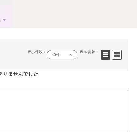
果
表示件数：
表示切替：
40件
ありませんでした