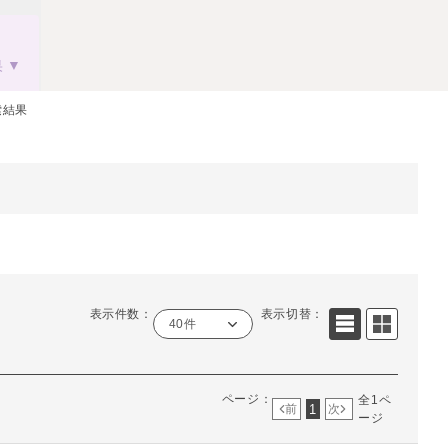
果
索結果
表示件数：
表示切替：
40件
ページ：
全1ペ
1
前
次
ージ