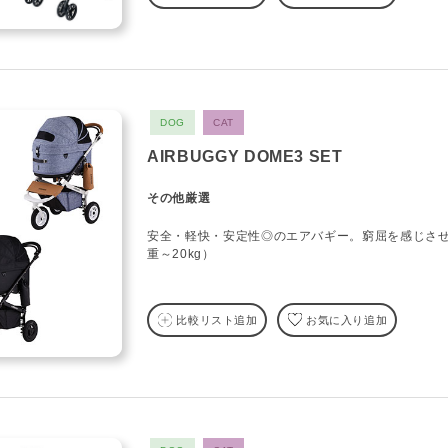
DOG
CAT
AIRBUGGY DOME3 SET
その他厳選
安全・軽快・安定性◎のエアバギー。窮屈を感じさ
重～20kg）
比較リスト追加
お気に入り追加