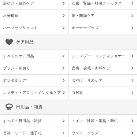
涙やけ・目のケア
心臓・腎臓・肝臓デトックス
水分補給
腰・関節ケア
ハーブサプリメント
オーナーグッズ
ケア用品
すべてのケア用品
シャンプー・コンディショナー
ブラシ・爪切り
皮膚・被毛・肉球ケア
デンタルケア
涙やけ・耳のケア
レメディ・アロマ・メンタルケア
虫対策
日用品・雑貨
すべての日用品・雑貨
トイレ・除菌・消臭・防虫
首輪・リード・迷子札
ウェア・グッズ