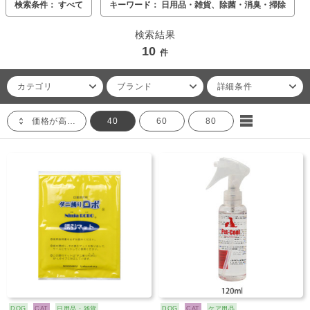
検索条件： すべて
キーワード： 日用品・雑貨、除菌・消臭・掃除
検索結果
10
件
カテゴリ
ブランド
詳細条件
価格が高い順
40
60
80
DOG
CAT
日用品・雑貨
DOG
CAT
ケア用品