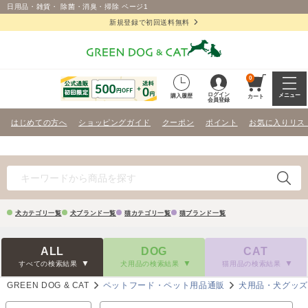
日用品・雑貨・ 除菌・消臭・掃除 ページ1
新規登録で初回送料無料
0
ログイン
メニュー
購入履歴
カート
会員登録
はじめての方へ
ショッピングガイド
クーポン
ポイント
お気に入りリス
犬カテゴリ一覧
犬ブランド一覧
猫カテゴリ一覧
猫ブランド一覧
ALL
DOG
CAT
すべての検索結果
犬用品の検索結果
猫用品の検索結果
GREEN DOG & CAT
ペットフード・ペット用品通販
犬用品・犬グッ