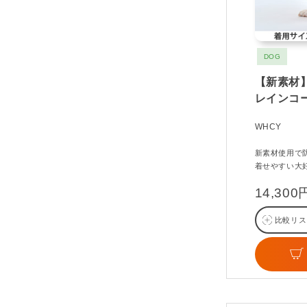
DOG
【新素材】
レインコー
WHCY
新素材使用で
着せやすい大
14,30
比較リス