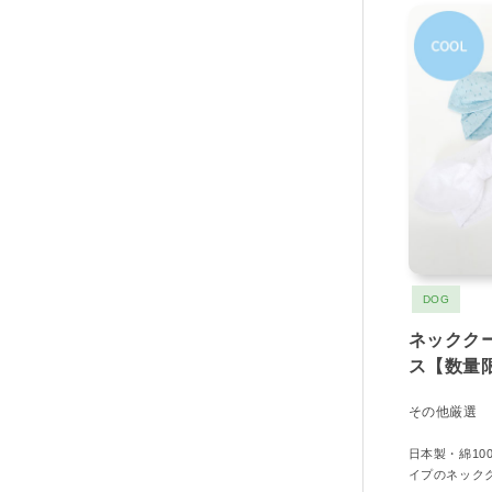
DOG
ネックク
ス【数量
その他厳選
日本製・綿1
イプのネック