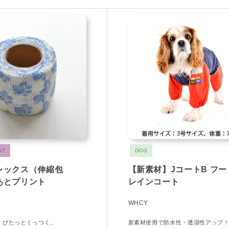
AT
DOG
レックス（伸縮包
【新素材】JコートB フ
あとプリント
レインコート
WHCY
、ぴたっとくっつく。
新素材使用で防水性・透湿性アップ