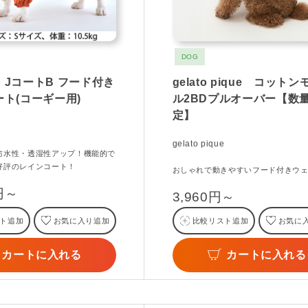
DOG
JコートB フード付き
gelato pique コット
ト(コーギー用)
ル2BDプルオーバー【数
定】
gelato pique
防水性・透湿性アップ！機能的で
好評のレインコート！
おしゃれで動きやすいフード付きウ
0円～
3,960円～
ト追加
お気に入り追加
比較リスト追加
お気に
カートに入れる
カートに入れる