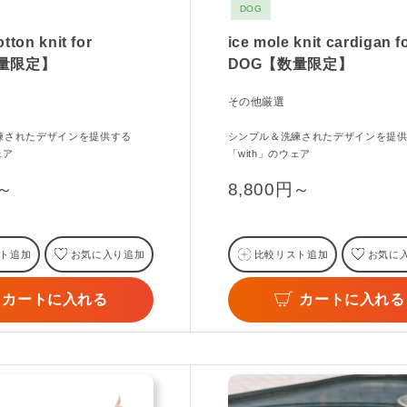
DOG
otton knit for
ice mole knit cardigan f
数量限定】
DOG【数量限定】
その他厳選
練されたデザインを提供する
シンプル＆洗練されたデザインを提
ェア
「with」のウェア
円～
8,800円～
ト追加
お気に入り追加
比較リスト追加
お気に
カートに入れる
カートに入れる