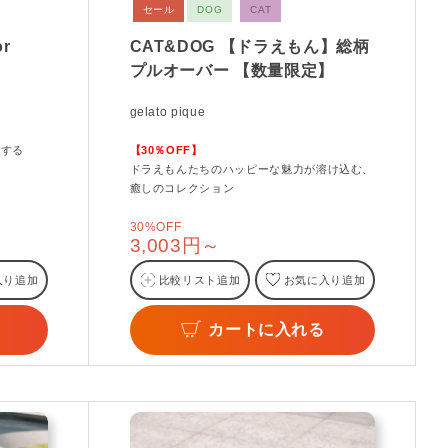
セール
DOG
CAT
or
CAT&DOG 【ドラえもん】総柄
プルオーバー 【数量限定】
gelato pique
供する
【30％OFF】
ドラえもんたちのハッピーな魅力が溶け込む、
癒しのコレクション
30%OFF
3,003円～
入り追加
比較リスト追加
お気に入り追加
カートに入れる