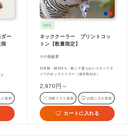
DOG
ンモダー
ネッククーラー プリントコッ
量限
トン【数量限定】
その他厳選
日本製・綿100％。軽くて柔らかいスカーフタ
イプのネッククーラー（保冷剤付き）
ェア
2,970円～
入り追加
比較リスト追加
お気に入り追加
カートに入れる