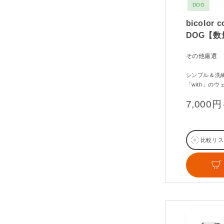
DOG
bicolor c
DOG【
その他厳選
シンプル＆洗
「with」のウ
7,000
比較リス