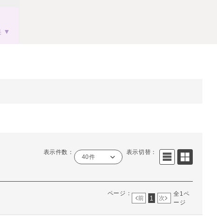
果
表示件数：
表示切替：
40件
ページ：
全1ペ
1
前
次
ージ