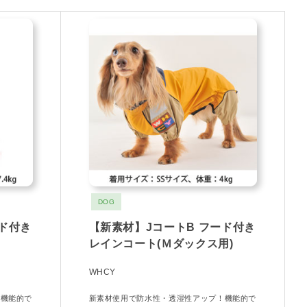
DOG
ード付き
【新素材】JコートB フード付き
レインコート(Ｍダックス用)
WHCY
！機能的で
新素材使用で防水性・透湿性アップ！機能的で