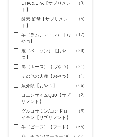
DHA＆EPA【サプリメン
（9）
ト】
酵素/酵母【サプリメン
（5）
ト】
羊（ラム、マトン）【お
（17）
やつ】
鹿（ベニソン）【おや
（28）
つ】
馬（ホース）【おやつ】
（21）
その他の肉種【おやつ】
（1）
魚介類【おやつ】
（66）
コエンザイムQ10【サプ
（2）
リメント】
グルコサミン/コンドロ
（6）
イチン【サプリメント】
牛（ビーフ）【フード】
（55）
鶏（チキン/ターキー/ダ
（147）