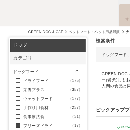
す
GREEN DOG & CAT
ペットフード・ペット用品通販
犬
検索条件
ドッグ
ドッグフード
カテゴリ
ドッグフード
GREEN D
ー(愛犬)にも
ドライフード
（175）
人間の食品と
栄養プラス
（357）
ウェットフード
（177）
手作り用食材
（237）
ピックアップブ
食事療法食
（31）
フリーズドライ
（17）