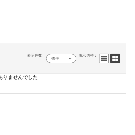
表示件数：
表示切替：
40件
ありませんでした