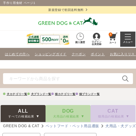
手作り用食材 ページ1
新規登録で初回送料無料
0
ログイン
メニュー
購入履歴
カート
会員登録
はじめての方へ
ショッピングガイド
クーポン
ポイント
お気に入りリス
犬カテゴリ一覧
犬ブランド一覧
猫カテゴリ一覧
猫ブランド一覧
ALL
DOG
CAT
すべての検索結果
犬用品の検索結果
猫用品の検索結果
GREEN DOG & CAT
ペットフード・ペット用品通販
犬用品・犬グッ