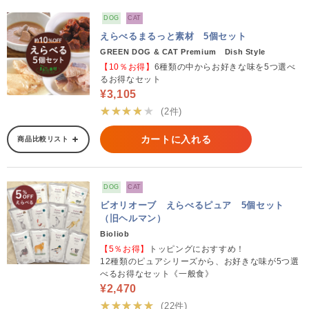
DOG
CAT
えらべるまるっと素材 5個セット
GREEN DOG & CAT Premium Dish Style
【10％お得】
6種類の中からお好きな味を5つ選べ
るお得なセット
¥3,105
★★★★★
(2件)
カートに入れる
商品比較リスト
DOG
CAT
ビオリオーブ えらべるピュア 5個セット
（旧ヘルマン）
Bioliob
【5％お得】
トッピングにおすすめ！
12種類のピュアシリーズから、お好きな味が5つ選
べるお得なセット《一般食》
¥2,470
★★★★★
(22件)