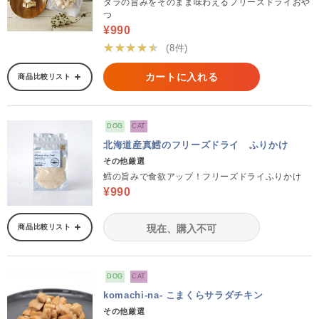
タラの旨みをそのまま味わえるフリーズドライおや
つ
¥990
★★★★★
(8件)
カートに入れる
商品比較リスト
DOG
CAT
北海道産真鱈のフリーズドライ ふりかけ
その他厳選
鱈の旨みで食欲アップ！フリーズドライふりかけ
¥990
商品比較リスト
現在、購入不可
DOG
CAT
komachi-na- こまくらサラダチキン
その他厳選