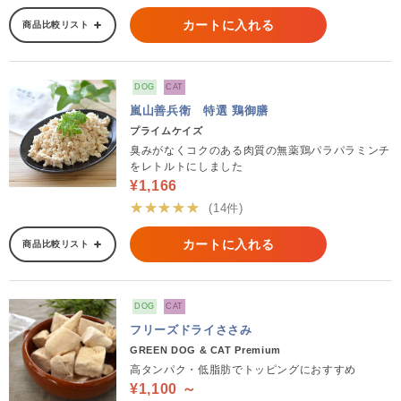
カートに入れる
商品比較リスト
DOG
CAT
嵐山善兵衛 特選 鶏御膳
プライムケイズ
臭みがなくコクのある肉質の無薬鶏パラパラミンチ
をレトルトにしました
¥1,166
★★★★★
(14件)
カートに入れる
商品比較リスト
DOG
CAT
フリーズドライささみ
GREEN DOG & CAT Premium
高タンパク・低脂肪でトッピングにおすすめ
¥1,100 ～