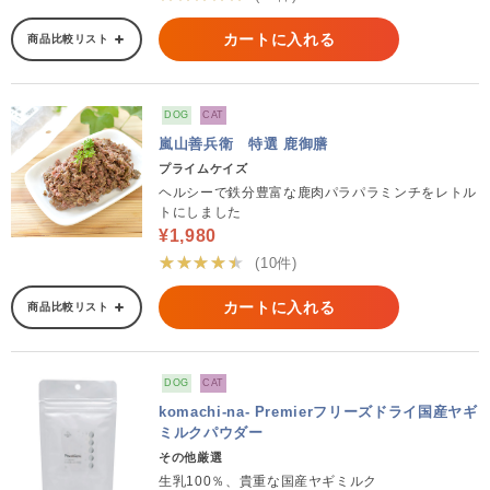
カートに入れる
商品比較リスト
DOG
CAT
嵐山善兵衛 特選 鹿御膳
プライムケイズ
ヘルシーで鉄分豊富な鹿肉パラパラミンチをレトル
トにしました
¥1,980
★★★★★
(10件)
カートに入れる
商品比較リスト
DOG
CAT
komachi-na- Premierフリーズドライ国産ヤギ
ミルクパウダー
その他厳選
生乳100％、貴重な国産ヤギミルク