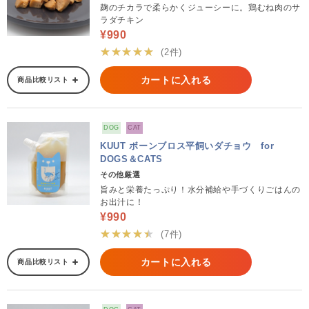
麹のチカラで柔らかくジューシーに。鶏むね肉のサ
ラダチキン
¥990
★★★★★
(2件)
カートに入れる
商品比較リスト
DOG
CAT
KUUT ボーンブロス平飼いダチョウ for
DOGS＆CATS
その他厳選
旨みと栄養たっぷり！水分補給や手づくりごはんの
お出汁に！
¥990
★★★★★
(7件)
カートに入れる
商品比較リスト