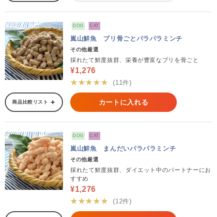
DOG
CAT
嵐山鮮魚 ブリ骨ごとパラパラミンチ
その他厳選
採れたて鮮度抜群、栄養が豊富なブリを骨ごと
¥1,276
★★★★★
(11件)
カートに入れる
商品比較リスト
DOG
CAT
嵐山鮮魚 まんだいパラパラミンチ
その他厳選
採れたて鮮度抜群、ダイエット中のパートナーにお
すすめ
¥1,276
★★★★★
(12件)