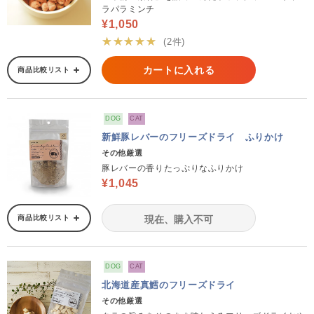
ラパラミンチ
¥1,050
★★★★★
(2件)
カートに入れる
商品比較リスト
DOG
CAT
新鮮豚レバーのフリーズドライ ふりかけ
その他厳選
豚レバーの香りたっぷりなふりかけ
¥1,045
商品比較リスト
現在、購入不可
DOG
CAT
北海道産真鱈のフリーズドライ
その他厳選