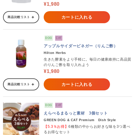
¥1,980
カートに入れる
商品比較リスト
DOG
CAT
アップルサイダービネガー（りんご酢）
Hilton Herbs
生きた酵素をより手軽に。毎日の健康維持に高品質
のりんご酢を取り入れよう
¥1,980
カートに入れる
商品比較リスト
DOG
CAT
えらべるまるっと素材 3個セット
GREEN DOG & CAT Premium Dish Style
【5.3％お得】
6種類の中からお好きな味を3つ選べ
るお得なセット