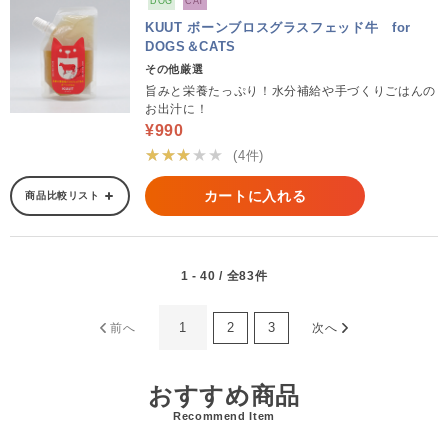
DOG
CAT
KUUT ボーンブロスグラスフェッド牛 for
DOGS＆CATS
その他厳選
旨みと栄養たっぷり！水分補給や手づくりごはんの
お出汁に！
¥990
★★★★★
(4件)
カートに入れる
商品比較リスト
1 - 40 / 全83件
1
2
3
前へ
次へ
おすすめ商品
Recommend Item