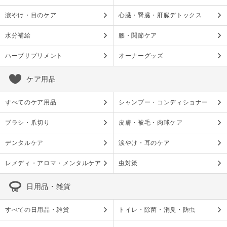
涙やけ・目のケア
心臓・腎臓・肝臓デトックス
水分補給
腰・関節ケア
ハーブサプリメント
オーナーグッズ
ケア用品
すべてのケア用品
シャンプー・コンディショナー
ブラシ・爪切り
皮膚・被毛・肉球ケア
デンタルケア
涙やけ・耳のケア
レメディ・アロマ・メンタルケア
虫対策
日用品・雑貨
すべての日用品・雑貨
トイレ・除菌・消臭・防虫