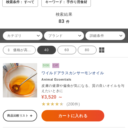
検索条件： すべて
キーワード： 手作り用食材
検索結果
83
件
カテゴリ
ブランド
詳細条件
価格が高い順
40
60
80
DOG
CAT
ワイルドアラスカンサーモンオイル
Animal Essentials
皮膚の健康や偏食が気になる、質の良いオイルを与
えたいときに
¥3,520 ～
★★★★★
(200件)
カートに入れる
商品比較リスト