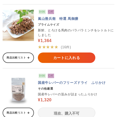
DOG
CAT
嵐山善兵衛 特選 馬御膳
プライムケイズ
新鮮、とろける馬肉のパラパラミンチをレトルトに
しました
¥1,364
★★★★★
(16件)
カートに入れる
商品比較リスト
DOG
CAT
国産牛レバーのフリーズドライ ふりかけ
その他厳選
国産牛レバーの旨みが詰まったふりかけ
¥1,320
商品比較リスト
現在、購入不可