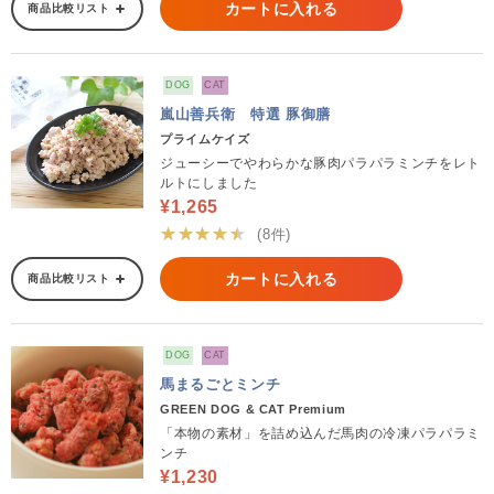
カートに入れる
商品比較リスト
DOG
CAT
嵐山善兵衛 特選 豚御膳
プライムケイズ
ジューシーでやわらかな豚肉パラパラミンチをレト
ルトにしました
¥1,265
★★★★★
(8件)
カートに入れる
商品比較リスト
DOG
CAT
馬まるごとミンチ
GREEN DOG & CAT Premium
「本物の素材」を詰め込んだ馬肉の冷凍パラパラミ
ンチ
¥1,230