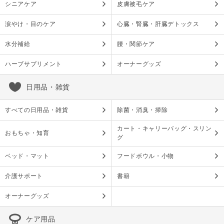
シニアケア
皮膚被毛ケア
涙やけ・目のケア
心臓・腎臓・肝臓デトックス
水分補給
腰・関節ケア
ハーブサプリメント
オーナーグッズ
日用品・雑貨
すべての日用品・雑貨
除菌・消臭・掃除
カート・キャリーバッグ・スリン
おもちゃ・知育
グ
ベッド・マット
フードボウル・小物
介護サポート
書籍
オーナーグッズ
ケア用品