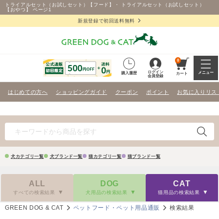
トライアルセット（お試しセット）【フード】・ トライアルセット（お試しセット）
【おやつ】 ページ1
新規登録で初回送料無料
0
ログイン
メニュー
購入履歴
カート
会員登録
はじめての方へ
ショッピングガイド
クーポン
ポイント
お気に入りリス
犬カテゴリ一覧
犬ブランド一覧
猫カテゴリ一覧
猫ブランド一覧
ALL
DOG
CAT
すべての検索結果
犬用品の検索結果
猫用品の検索結果
GREEN DOG & CAT
ペットフード・ペット用品通販
検索結果