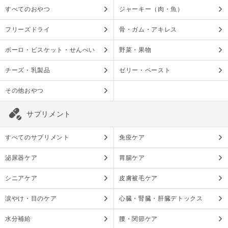
すべてのおやつ
ジャーキー（肉・魚）
フリーズドライ
骨・ガム・アキレス
ボーロ・ビスケット・せんべい
野菜・果物
チーズ・乳製品
ゼリー・ペースト
その他おやつ
サプリメント
すべてのサプリメント
免疫ケア
泌尿器ケア
胃腸ケア
シニアケア
皮膚被毛ケア
涙やけ・目のケア
心臓・腎臓・肝臓デトックス
水分補給
腰・関節ケア