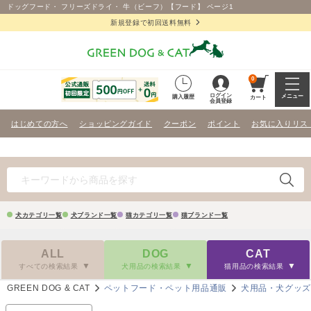
ドッグフード・ フリーズドライ・ 牛（ビーフ）【フード】 ページ1
新規登録で初回送料無料
0
ログイン
メニュー
購入履歴
カート
会員登録
はじめての方へ
ショッピングガイド
クーポン
ポイント
お気に入りリス
犬カテゴリ一覧
犬ブランド一覧
猫カテゴリ一覧
猫ブランド一覧
ALL
DOG
CAT
すべての検索結果
犬用品の検索結果
猫用品の検索結果
GREEN DOG & CAT
ペットフード・ペット用品通販
犬用品・犬グッ