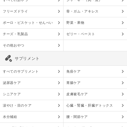
すべてのおやつ
ジャーキー（肉・魚）
フリーズドライ
骨・ガム・アキレス
ボーロ・ビスケット・せんべい
野菜・果物
チーズ・乳製品
ゼリー・ペースト
その他おやつ
サプリメント
すべてのサプリメント
免疫ケア
泌尿器ケア
胃腸ケア
シニアケア
皮膚被毛ケア
涙やけ・目のケア
心臓・腎臓・肝臓デトックス
水分補給
腰・関節ケア