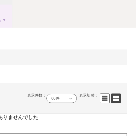
果
表示件数：
表示切替：
60件
ありませんでした