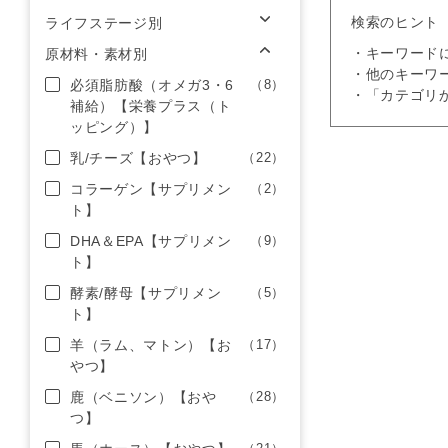
検索のヒント
ライフステージ別
・キーワード
原材料・素材別
・他のキーワ
必須脂肪酸（オメガ3・6
（8）
・「カテゴリ
補給）【栄養プラス（ト
ッピング）】
乳/チーズ【おやつ】
（22）
コラーゲン【サプリメン
（2）
ト】
DHA＆EPA【サプリメン
（9）
ト】
酵素/酵母【サプリメン
（5）
ト】
羊（ラム、マトン）【お
（17）
やつ】
鹿（ベニソン）【おや
（28）
つ】