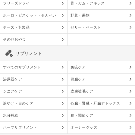
フリーズドライ
骨・ガム・アキレス
ボーロ・ビスケット・せんべい
野菜・果物
チーズ・乳製品
ゼリー・ペースト
その他おやつ
サプリメント
すべてのサプリメント
免疫ケア
泌尿器ケア
胃腸ケア
シニアケア
皮膚被毛ケア
涙やけ・目のケア
心臓・腎臓・肝臓デトックス
水分補給
腰・関節ケア
ハーブサプリメント
オーナーグッズ