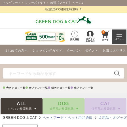
ドッグフード・ フリーズドライ・ 魚類【フード】 ページ1
新規登録で初回送料無料
0
ログイン
メニュー
購入履歴
カート
会員登録
はじめての方へ
ショッピングガイド
クーポン
ポイント
お気に入りリス
犬カテゴリ一覧
犬ブランド一覧
猫カテゴリ一覧
猫ブランド一覧
ALL
DOG
CAT
すべての検索結果
犬用品の検索結果
猫用品の検索結果
GREEN DOG & CAT
ペットフード・ペット用品通販
犬用品・犬グッ