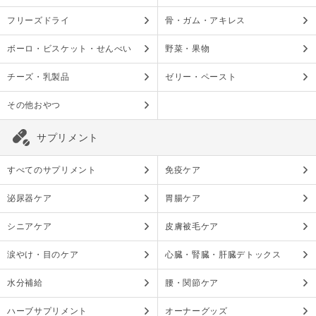
フリーズドライ
骨・ガム・アキレス
ボーロ・ビスケット・せんべい
野菜・果物
チーズ・乳製品
ゼリー・ペースト
その他おやつ
サプリメント
すべてのサプリメント
免疫ケア
泌尿器ケア
胃腸ケア
シニアケア
皮膚被毛ケア
涙やけ・目のケア
心臓・腎臓・肝臓デトックス
水分補給
腰・関節ケア
ハーブサプリメント
オーナーグッズ