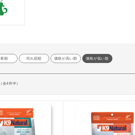
新着順
売れ筋順
価格が高い順
価格が低い順
示（全4件中）