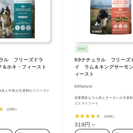
DOG
ュラル フリーズドラ
K9ナチュラル フリーズ
フ＆ホキ・フィースト
イ ラム＆キングサーモ
ィースト
K9Natural
身魚と牛肉が主原料のフリーズド
栄養豊富なラム肉とサーモンが主原
ズドライフード
★
(28件)
★★★★★
(40件)
319円～