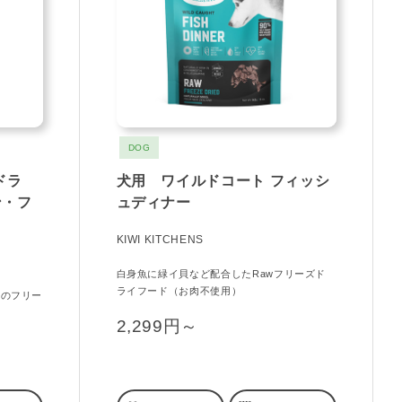
DOG
ドラ
犬用 ワイルドコート フィッシ
ン・フ
ュディナー
KIWI KITCHENS
白身魚に緑イ貝など配合したRawフリーズド
ライフード（お肉不使用）
料のフリー
2,299円～