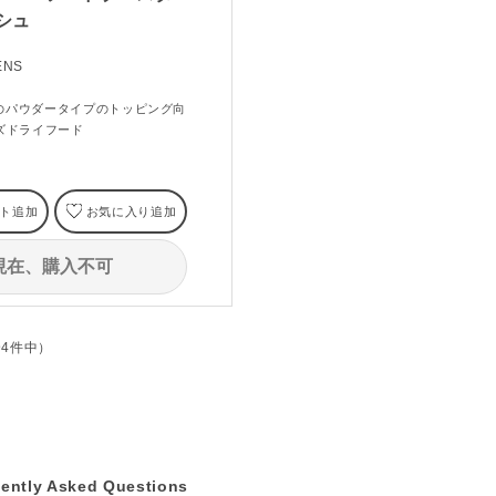
シュ
ENS
のパウダータイプのトッピング向
ズドライフード
ト追加
お気に入り追加
現在、購入不可
全4件中）
ently Asked Questions