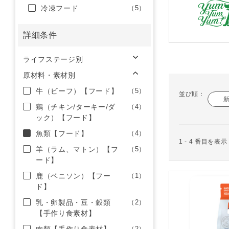
冷凍フード
（5）
詳細条件
ライフステージ別
原材料・素材別
牛（ビーフ）【フード】
（5）
並び順：
鶏（チキン/ターキー/ダ
（4）
ック）【フード】
魚類【フード】
（4）
1 - 4 番目を表
羊（ラム、マトン）【フ
（5）
ード】
鹿（ベニソン）【フー
（1）
ド】
乳・卵製品・豆・穀類
（2）
【手作り食素材】
（2）