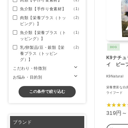
肉類【手作り食素材】
魚介類【手作り食素材】
（1）
肉類【栄養プラス（トッ
（2）
ピング）】
魚介類【栄養プラス（ト
（1）
ッピング）】
乳/卵製品/豆・穀類【栄
（2）
DOG
養プラス（トッピン
K9ナチ
グ）】
イ ビー
こだわり・特徴別
K9Natural
お悩み・目的別
栄養豊富な白
この条件で絞り込む
ライフード
★★★★
319円～
ブランド