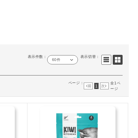
表示件数：
表示切替：
60件
ページ：
全1ペ
1
前
次
ージ