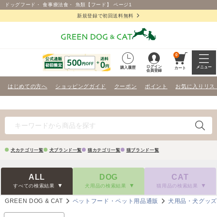
ドッグフード・ 食事療法食・ 魚類【フード】 ページ1
新規登録で初回送料無料
0
ログイン
メニュー
購入履歴
カート
会員登録
はじめての方へ
ショッピングガイド
クーポン
ポイント
お気に入りリス
犬カテゴリ一覧
犬ブランド一覧
猫カテゴリ一覧
猫ブランド一覧
ALL
DOG
CAT
すべての検索結果
犬用品の検索結果
猫用品の検索結果
GREEN DOG & CAT
ペットフード・ペット用品通販
犬用品・犬グッ