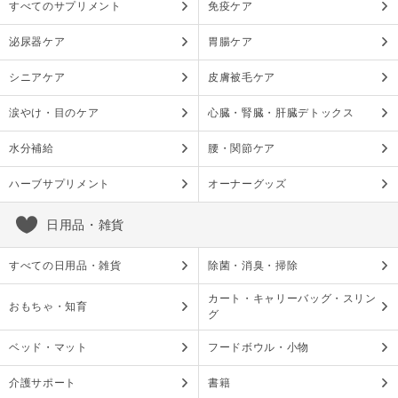
すべてのサプリメント
免疫ケア
泌尿器ケア
胃腸ケア
シニアケア
皮膚被毛ケア
涙やけ・目のケア
心臓・腎臓・肝臓デトックス
水分補給
腰・関節ケア
ハーブサプリメント
オーナーグッズ
日用品・雑貨
すべての日用品・雑貨
除菌・消臭・掃除
カート・キャリーバッグ・スリン
おもちゃ・知育
グ
ベッド・マット
フードボウル・小物
介護サポート
書籍