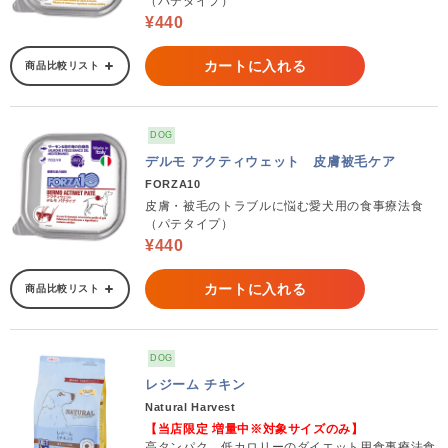
（パテタイプ）
¥440
カートに入れる
商品比較リスト
DOG
デルモ アクティウェット 皮膚被毛ケア
FORZA10
皮膚・被毛のトラブルに悩む愛犬用の食事療法食
（パテタイプ）
¥440
カートに入れる
商品比較リスト
DOG
レジーム チキン
Natural Harvest
【当店限定 増量中※対象サイズのみ】
高タンパク、低カロリーのダイエット用食事療法食