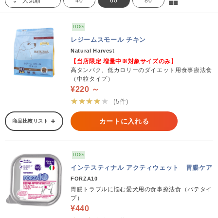
人気順
40
60
80
DOG
レジームスモール チキン
Natural Harvest
【当店限定 増量中※対象サイズのみ】
高タンパク、低カロリーのダイエット用食事療法食
（中粒タイプ）
¥220 ～
★★★★★
(5件)
カートに入れる
商品比較リスト
DOG
インテスティナル アクティウェット 胃腸ケア
FORZA10
胃腸トラブルに悩む愛犬用の食事療法食（パテタイ
プ）
¥440