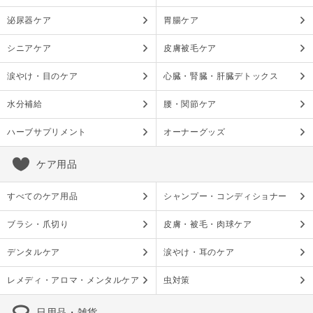
泌尿器ケア
胃腸ケア
シニアケア
皮膚被毛ケア
涙やけ・目のケア
心臓・腎臓・肝臓デトックス
水分補給
腰・関節ケア
ハーブサプリメント
オーナーグッズ
ケア用品
すべてのケア用品
シャンプー・コンディショナー
ブラシ・爪切り
皮膚・被毛・肉球ケア
デンタルケア
涙やけ・耳のケア
レメディ・アロマ・メンタルケア
虫対策
日用品・雑貨