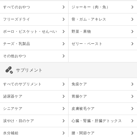
すべてのおやつ
ジャーキー（肉・魚）
フリーズドライ
骨・ガム・アキレス
ボーロ・ビスケット・せんべい
野菜・果物
チーズ・乳製品
ゼリー・ペースト
その他おやつ
サプリメント
すべてのサプリメント
免疫ケア
泌尿器ケア
胃腸ケア
シニアケア
皮膚被毛ケア
涙やけ・目のケア
心臓・腎臓・肝臓デトックス
水分補給
腰・関節ケア