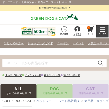
ドッグフード・ 食事療法食・ 結石ケア【フード】 ページ1
新規登録で初回送料無料
0
ログイン
メニュー
購入履歴
カート
会員登録
はじめての方へ
ショッピングガイド
クーポン
ポイント
お気に入りリス
犬カテゴリ一覧
犬ブランド一覧
猫カテゴリ一覧
猫ブランド一覧
ALL
DOG
CAT
すべての検索結果
犬用品の検索結果
猫用品の検索結果
GREEN DOG & CAT
ペットフード・ペット用品通販
犬用品・犬グッ