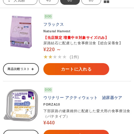
人気順
40
60
80
DOG
フラックス
Natural Harvest
【当店限定 増量中※対象サイズのみ】
尿路結石に配慮した食事療法食【総合栄養食】
¥220 ～
★★★★★
(1件)
カートに入れる
商品比較リスト
DOG
ウリナリー アクティウェット 泌尿器ケア
FORZA10
下部尿路の健康維持に配慮した愛犬用の食事療法食
（パテタイプ）
¥440