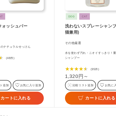
AT
DOG
CAT
ウォッシュバー
洗わないスプレーシャンプ
猫兼用)
その他厳選
％のナチュラルせっけん
水を使わず汚れ・ニオイすっきり！
★
シャンプー
(48件)
★★★★★
(95件)
1,320円～
ト追加
お気に入り追加
比較リスト追加
お気に
カートに入れる
カートに入れる