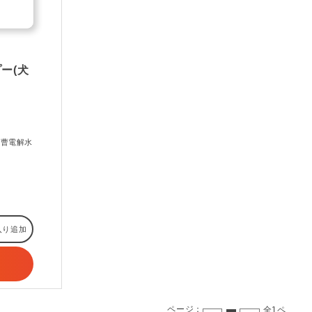
ー(犬
重曹電解水
入り追加
ページ：
全1ペ