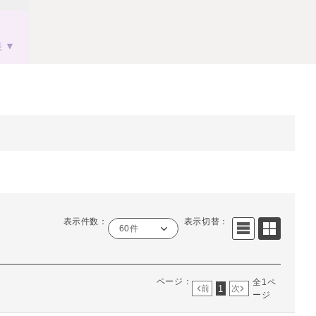
果
表示件数：
表示切替：
60件
ページ：
全1ペ
1
前
次
ージ