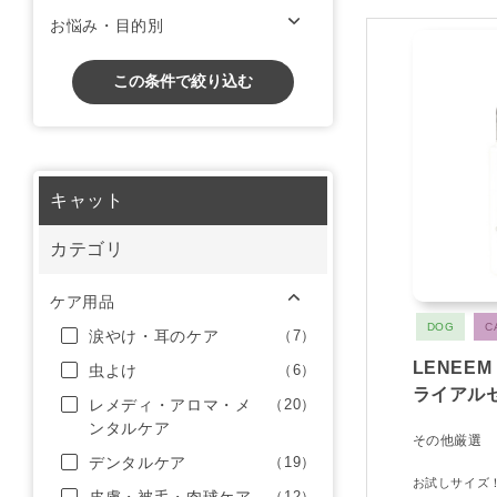
お悩み・目的別
この条件で絞り込む
キャット
カテゴリ
ケア用品
DOG
C
涙やけ・耳のケア
（7）
LENEE
虫よけ
（6）
ライアル
レメディ・アロマ・メ
（20）
ンタルケア
その他厳選
デンタルケア
（19）
お試しサイズ
（12）