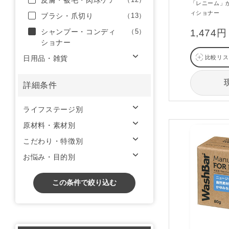
皮膚・被毛・肉球ケア
「レニーム」
ィショナー
ブラシ・爪切り
（13）
シャンプー・コンディ
（5）
1,474円
ショナー
日用品・雑貨
比較リス
詳細条件
ライフステージ別
原材料・素材別
こだわり・特徴別
お悩み・目的別
この条件で絞り込む