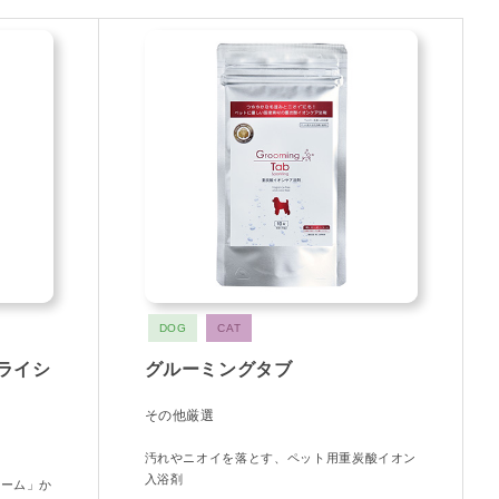
DOG
CAT
ドライシ
グルーミングタブ
その他厳選
汚れやニオイを落とす、ペット用重炭酸イオン
入浴剤
ニーム」か