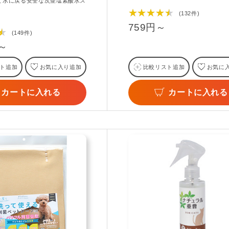
て水に戻る安全な次亜塩素酸水ス
★★★★★
(132件)
759円～
★
(149件)
円～
ト追加
お気に入り追加
比較リスト追加
お気に
カートに入れる
カートに入れる