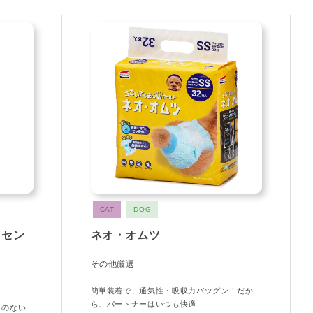
CAT
DOG
ッセン
ネオ・オムツ
その他厳選
簡単装着で、通気性・吸収力バツグン！だか
ら、パートナーはいつも快適
りのない