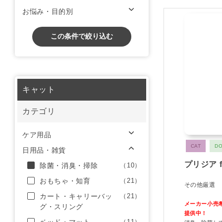
お悩み・目的別
この条件で絞り込む
キャット
カテゴリ
ケア用品
CAT
D
日用品・雑貨
プリジア f
除菌・消臭・掃除
（10）
おもちゃ・知育
（21）
その他厳選
カート・キャリーバッ
（21）
メーカー小売
グ・スリング
提供中！
（11）