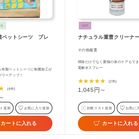
OG
CAT
菌ペットシーツ プレ
ナチュラル重曹クリーナー
その他厳選
掃除だけでなく愛猫の体のケアもで
電解水スプレー
る布製ペットシーツに制菌加工が
パワーアップ！
★★★★★
(2件)
★
1,045円～
(4件)
円～
ト追加
お気に入り追加
比較リスト追加
お気に
カートに入れる
カートに入れる