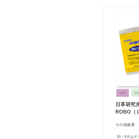
CAT
D
日革研究
ROBO
その他厳選
【6～9月は