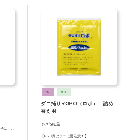
CAT
DOG
ダニ捕りROBO（ロボ） 詰め
替え用
その他厳選
維持に、こ
【6～9月はダニに要注意！】