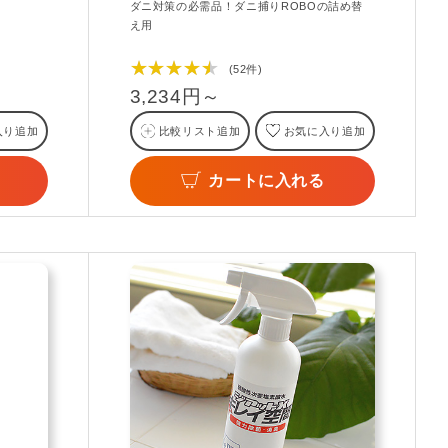
ダニ対策の必需品！ダニ捕りROBOの詰め替
え用
★★★★★
(52件)
3,234円～
入り追加
比較リスト追加
お気に入り追加
カートに入れる