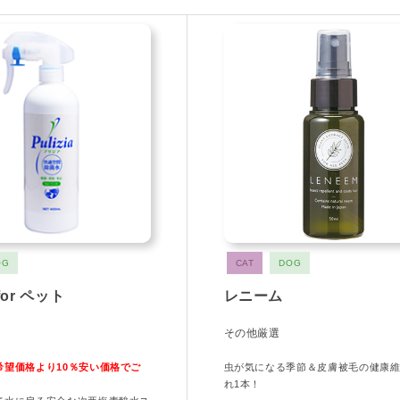
OG
CAT
DOG
or ペット
レニーム
その他厳選
希望価格より10％安い価格でご
虫が気になる季節＆皮膚被毛の健康
れ1本！