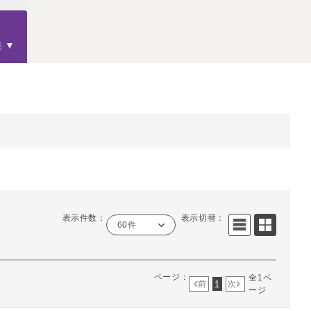
果
表示件数：
表示切替：
60件
ページ：
全1ペ
1
前
次
ージ