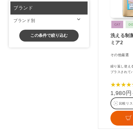
ブランド
ブランド別
CAT
D
この条件で絞り込む
洗える制
ミア2
その他厳選
繰り返し使え
プラスされて
★★★★
1,980
比較リス