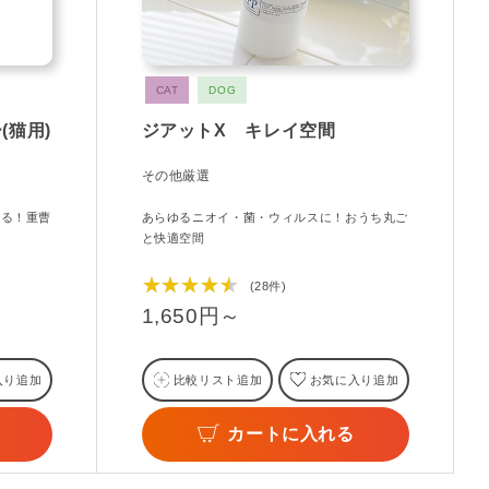
CAT
DOG
(猫用)
ジアットX キレイ空間
その他厳選
きる！重曹
あらゆるニオイ・菌・ウィルスに！おうち丸ご
と快適空間
★★★★★
(28件)
1,650円～
入り追加
比較リスト追加
お気に入り追加
カートに入れる