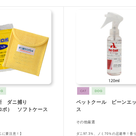
OG
CAT
DOG
所 ダニ捕り
ペットクール ビーンエ
（ロボ） ソフトケース
ス
その他厳選
ダニに要注意！】
ダニ97.3％、ノミ70％の忌避率！香