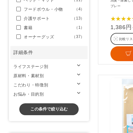
ベッド・マット
消臭・除菌し
プレー
フードボウル・小物
（4）
★★★★
介護サポート
（13）
1,386
書籍
（1）
オーナーグッズ
（37）
比較リス
詳細条件
ライフステージ別
原材料・素材別
こだわり・特徴別
お悩み・目的別
この条件で絞り込む