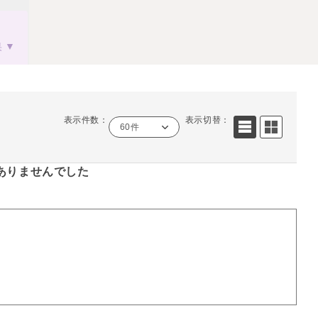
果
表示件数：
表示切替：
60件
ありませんでした