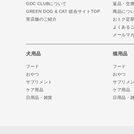
GDC CLUBについて
返品・交
GREEN DOG & CAT 総合サイトTOP
商品につ
実店舗のご紹介
おトク定
よくある
メールマ
犬用品
猫用品
フード
フード
おやつ
おやつ
サプリメント
サプリメ
ケア用品
ケア用品
日用品・雑貨
日用品・