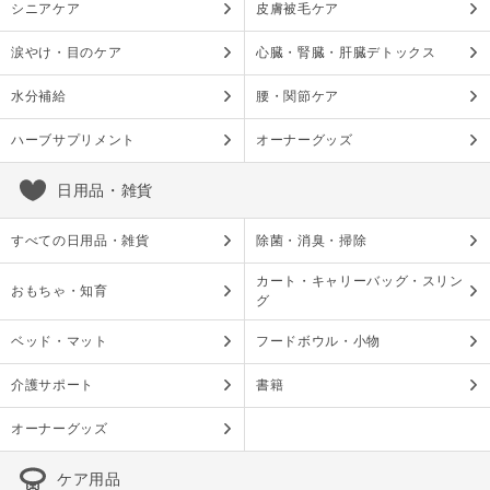
シニアケア
皮膚被毛ケア
涙やけ・目のケア
心臓・腎臓・肝臓デトックス
水分補給
腰・関節ケア
ハーブサプリメント
オーナーグッズ
日用品・雑貨
すべての日用品・雑貨
除菌・消臭・掃除
カート・キャリーバッグ・スリン
おもちゃ・知育
グ
ベッド・マット
フードボウル・小物
介護サポート
書籍
オーナーグッズ
ケア用品