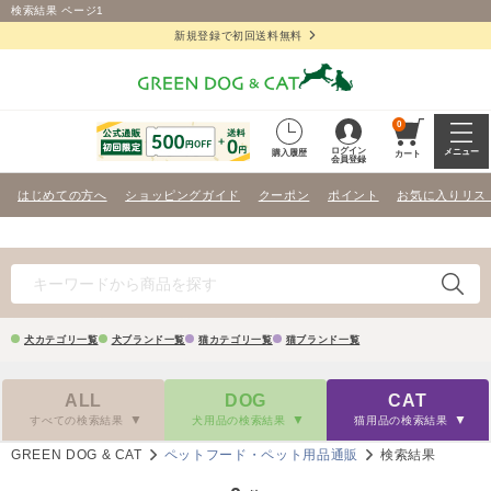
検索結果 ページ1
新規登録で初回送料無料
0
ログイン
メニュー
購入履歴
カート
会員登録
はじめての方へ
ショッピングガイド
クーポン
ポイント
お気に入りリス
犬カテゴリ一覧
犬ブランド一覧
猫カテゴリ一覧
猫ブランド一覧
ALL
DOG
CAT
すべての検索結果
犬用品の検索結果
猫用品の検索結果
GREEN DOG & CAT
ペットフード・ペット用品通販
検索結果