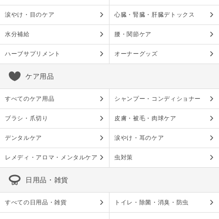
涙やけ・目のケア
心臓・腎臓・肝臓デトックス
水分補給
腰・関節ケア
ハーブサプリメント
オーナーグッズ
ケア用品
すべてのケア用品
シャンプー・コンディショナー
ブラシ・爪切り
皮膚・被毛・肉球ケア
デンタルケア
涙やけ・耳のケア
レメディ・アロマ・メンタルケア
虫対策
日用品・雑貨
すべての日用品・雑貨
トイレ・除菌・消臭・防虫