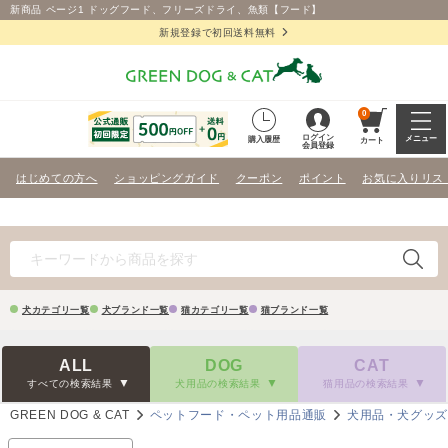
新商品 ページ1 ドッグフード、フリーズドライ、魚類【フード】
新規登録で初回送料無料
0
ログイン
メニュー
購入履歴
カート
会員登録
はじめての方へ
ショッピングガイド
クーポン
ポイント
お気に入りリス
犬カテゴリ一覧
犬ブランド一覧
猫カテゴリ一覧
猫ブランド一覧
ALL
DOG
CAT
すべての検索結果
犬用品の検索結果
猫用品の検索結果
GREEN DOG & CAT
ペットフード・ペット用品通販
犬用品・犬グッ