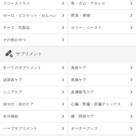
フリーズドライ
骨・ガム・アキレス
ボーロ・ビスケット・せんべい
野菜・果物
チーズ・乳製品
ゼリー・ペースト
その他おやつ
サプリメント
すべてのサプリメント
免疫ケア
泌尿器ケア
胃腸ケア
シニアケア
皮膚被毛ケア
涙やけ・目のケア
心臓・腎臓・肝臓デトックス
水分補給
腰・関節ケア
ハーブサプリメント
オーナーグッズ