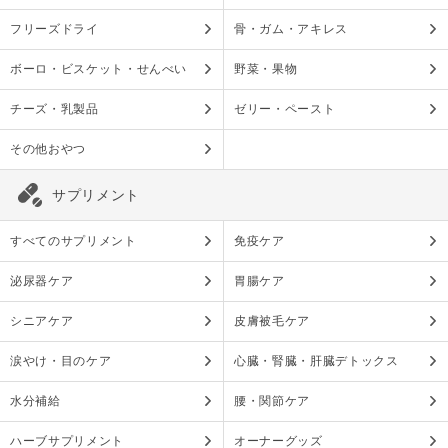
フリーズドライ
骨・ガム・アキレス
ボーロ・ビスケット・せんべい
野菜・果物
チーズ・乳製品
ゼリー・ペースト
その他おやつ
サプリメント
すべてのサプリメント
免疫ケア
泌尿器ケア
胃腸ケア
シニアケア
皮膚被毛ケア
涙やけ・目のケア
心臓・腎臓・肝臓デトックス
水分補給
腰・関節ケア
ハーブサプリメント
オーナーグッズ