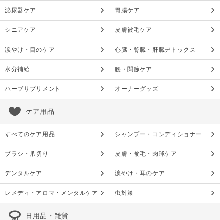
泌尿器ケア
胃腸ケア
シニアケア
皮膚被毛ケア
涙やけ・目のケア
心臓・腎臓・肝臓デトックス
水分補給
腰・関節ケア
ハーブサプリメント
オーナーグッズ
ケア用品
すべてのケア用品
シャンプー・コンディショナー
ブラシ・爪切り
皮膚・被毛・肉球ケア
デンタルケア
涙やけ・耳のケア
レメディ・アロマ・メンタルケア
虫対策
日用品・雑貨