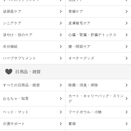
泌尿器ケア
胃腸ケア
シニアケア
皮膚被毛ケア
涙やけ・目のケア
心臓・腎臓・肝臓デトックス
水分補給
腰・関節ケア
ハーブサプリメント
オーナーグッズ
日用品・雑貨
すべての日用品・雑貨
除菌・消臭・掃除
カート・キャリーバッグ・スリン
おもちゃ・知育
グ
ベッド・マット
フードボウル・小物
介護サポート
書籍