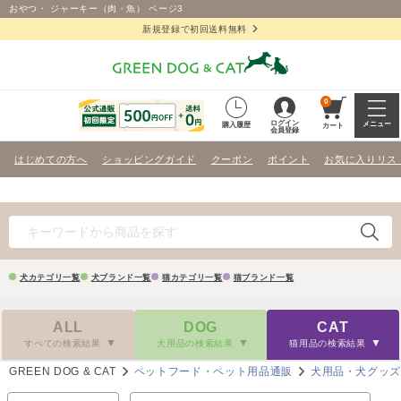
おやつ・ ジャーキー（肉・魚） ページ3
新規登録で初回送料無料
0
ログイン
メニュー
購入履歴
カート
会員登録
はじめての方へ
ショッピングガイド
クーポン
ポイント
お気に入りリス
犬カテゴリ一覧
犬ブランド一覧
猫カテゴリ一覧
猫ブランド一覧
ALL
DOG
CAT
すべての検索結果
犬用品の検索結果
猫用品の検索結果
GREEN DOG & CAT
ペットフード・ペット用品通販
犬用品・犬グッ