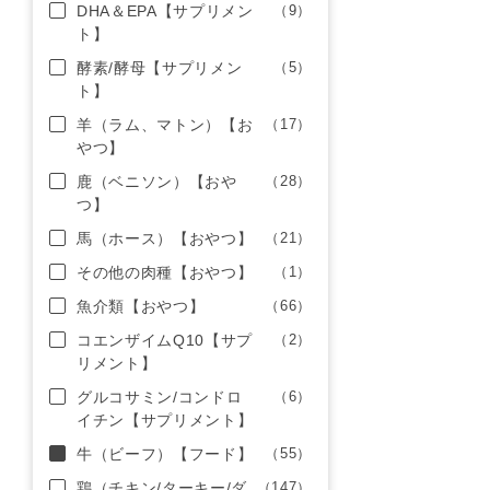
DHA＆EPA【サプリメン
（9）
ト】
酵素/酵母【サプリメン
（5）
ト】
羊（ラム、マトン）【お
（17）
やつ】
鹿（ベニソン）【おや
（28）
つ】
馬（ホース）【おやつ】
（21）
その他の肉種【おやつ】
（1）
魚介類【おやつ】
（66）
コエンザイムQ10【サプ
（2）
リメント】
グルコサミン/コンドロ
（6）
イチン【サプリメント】
牛（ビーフ）【フード】
（55）
鶏（チキン/ターキー/ダ
（147）