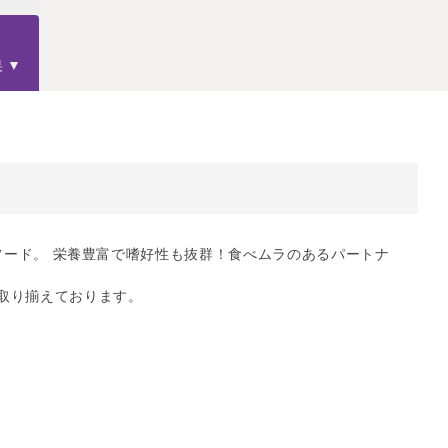
果
】
ドライフード。 栄養豊富で嗜好性も抜群！食べムラのあるパートナ
取り揃えております。