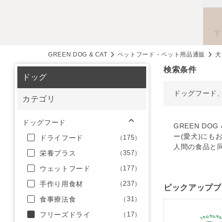
す
GREEN DOG & CAT
ペットフード・ペット用品通販
犬
検索条件
ドッグ
ドッグフード
カテゴリ
ドッグフード
GREEN D
ー(愛犬)にも
ドライフード
（175）
人間の食品と
栄養プラス
（357）
ウェットフード
（177）
手作り用食材
（237）
ピックアップブ
食事療法食
（31）
フリーズドライ
（17）