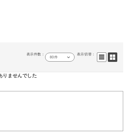
表示件数：
表示切替：
80件
ありませんでした