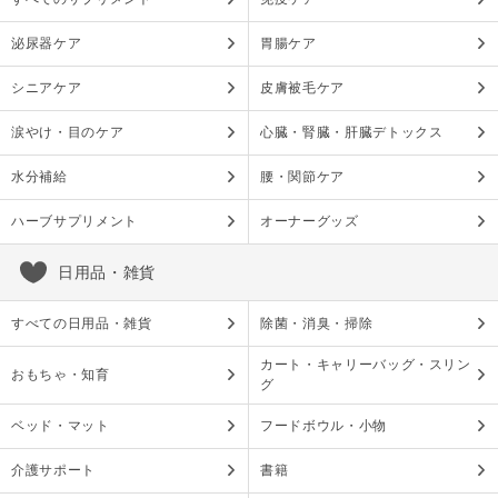
泌尿器ケア
胃腸ケア
シニアケア
皮膚被毛ケア
涙やけ・目のケア
心臓・腎臓・肝臓デトックス
水分補給
腰・関節ケア
ハーブサプリメント
オーナーグッズ
日用品・雑貨
すべての日用品・雑貨
除菌・消臭・掃除
カート・キャリーバッグ・スリン
おもちゃ・知育
グ
ベッド・マット
フードボウル・小物
介護サポート
書籍