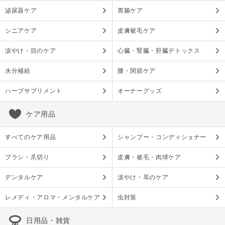
泌尿器ケア
胃腸ケア
シニアケア
皮膚被毛ケア
涙やけ・目のケア
心臓・腎臓・肝臓デトックス
水分補給
腰・関節ケア
ハーブサプリメント
オーナーグッズ
ケア用品
すべてのケア用品
シャンプー・コンディショナー
ブラシ・爪切り
皮膚・被毛・肉球ケア
デンタルケア
涙やけ・耳のケア
レメディ・アロマ・メンタルケア
虫対策
日用品・雑貨