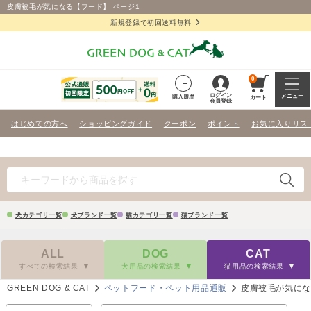
皮膚被毛が気になる【フード】 ページ1
新規登録で初回送料無料
0
ログイン
メニュー
購入履歴
カート
会員登録
はじめての方へ
ショッピングガイド
クーポン
ポイント
お気に入りリス
犬カテゴリ一覧
犬ブランド一覧
猫カテゴリ一覧
猫ブランド一覧
ALL
DOG
CAT
すべての検索結果
犬用品の検索結果
猫用品の検索結果
GREEN DOG & CAT
ペットフード・ペット用品通販
皮膚被毛が気に