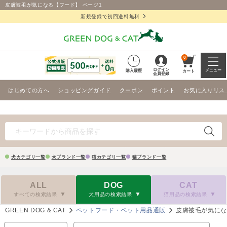
皮膚被毛が気になる【フード】 ページ1
新規登録で初回送料無料
0
ログイン
メニュー
購入履歴
カート
会員登録
はじめての方へ
ショッピングガイド
クーポン
ポイント
お気に入りリス
犬カテゴリ一覧
犬ブランド一覧
猫カテゴリ一覧
猫ブランド一覧
ALL
DOG
CAT
すべての検索結果
犬用品の検索結果
猫用品の検索結果
GREEN DOG & CAT
ペットフード・ペット用品通販
皮膚被毛が気に