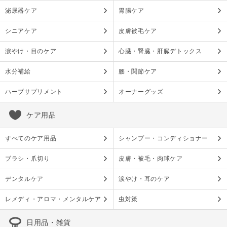
泌尿器ケア
胃腸ケア
シニアケア
皮膚被毛ケア
涙やけ・目のケア
心臓・腎臓・肝臓デトックス
水分補給
腰・関節ケア
ハーブサプリメント
オーナーグッズ
ケア用品
すべてのケア用品
シャンプー・コンディショナー
ブラシ・爪切り
皮膚・被毛・肉球ケア
デンタルケア
涙やけ・耳のケア
レメディ・アロマ・メンタルケア
虫対策
日用品・雑貨