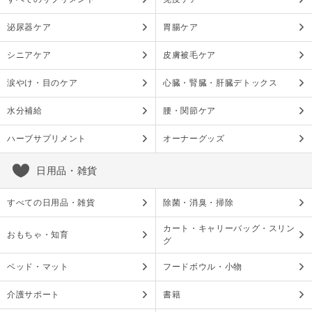
泌尿器ケア
胃腸ケア
シニアケア
皮膚被毛ケア
涙やけ・目のケア
心臓・腎臓・肝臓デトックス
水分補給
腰・関節ケア
ハーブサプリメント
オーナーグッズ
日用品・雑貨
すべての日用品・雑貨
除菌・消臭・掃除
カート・キャリーバッグ・スリン
おもちゃ・知育
グ
ベッド・マット
フードボウル・小物
介護サポート
書籍