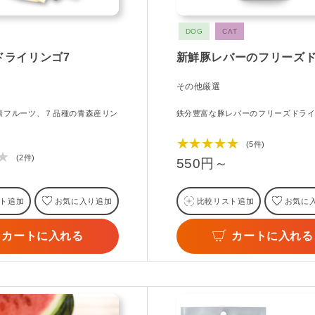
DOG
CAT
ドライリンゴ7
新鮮豚レバーのフリーズ
その他厳選
康フルーツ、７品種の青森産リン
鉄分豊富な豚レバーのフリーズドラ
！
★★★★★
(5件)
★
(2件)
550円～
ト追加
お気に入り追加
比較リスト追加
お気に
カートに入れる
カートに入れる