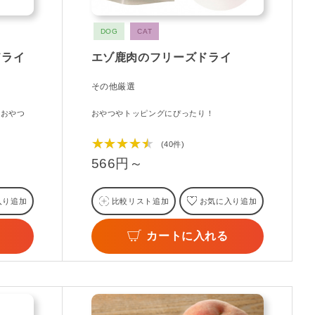
DOG
CAT
ドライ
エゾ鹿肉のフリーズドライ
その他厳選
イおやつ
おやつやトッピングにぴったり！
★★★★★
(40件)
566円～
入り追加
比較リスト追加
お気に入り追加
カートに入れる