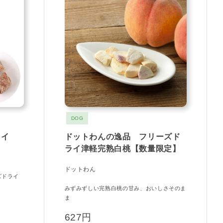
DOG
ライ
ドットわんの逸品 フリーズド
ライ津軽完熟白桃【数量限定】
ドットわん
ズドライ
みずみずしい完熟白桃の甘み、おいしさそのま
ま
627円