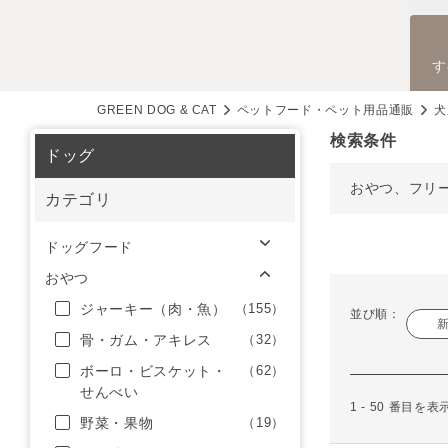
す
GREEN DOG & CAT
ペットフード・ペット用品通販
犬
検索条件
ドッグ
おやつ、フリ
カテゴリ
ドッグフード
おやつ
ジャーキー（肉・魚）
（155）
並び順：
骨・ガム・アキレス
（32）
ボーロ・ビスケット・
（62）
せんべい
1 - 50 番目を
野菜・果物
（19）