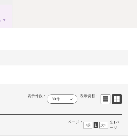
果
表示件数：
表示切替：
80件
ページ：
全1ペ
1
前
次
ージ