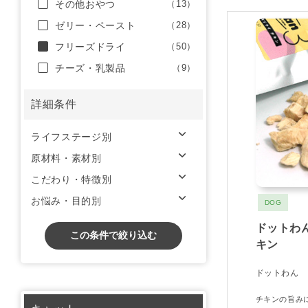
その他おやつ
（13）
ゼリー・ペースト
（28）
フリーズドライ
（50）
チーズ・乳製品
（9）
詳細条件
ライフステージ別
原材料・素材別
こだわり・特徴別
お悩み・目的別
DOG
ドットわ
この条件で絞り込む
キン
ドットわん
チキンの旨み