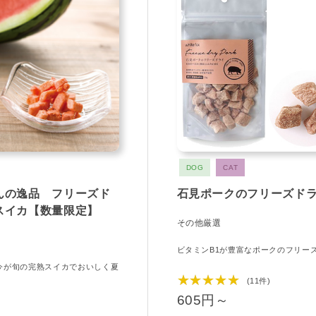
DOG
CAT
んの逸品 フリーズド
石見ポークのフリーズド
スイカ【数量限定】
その他厳選
ビタミンB1が豊富なポークのフリー
今が旬の完熟スイカでおいしく夏
★★★★★
(11件)
605円～