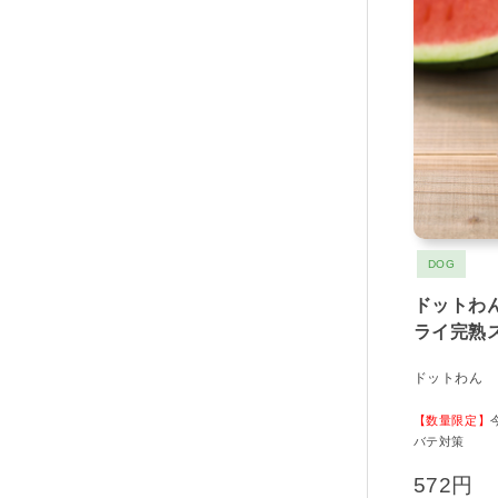
DOG
ドットわ
ライ完熟
ドットわん
【数量限定】
バテ対策
572円