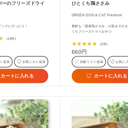
バーのフリーズドライ
ひとくち鶏ささみ
GREEN DOG & CAT Premium
ピングにぴったり！
新鮮な「国産鶏ささみ」の旨みその
くちフリーズドライおやつ
★
(18件)
★★★★★
(2件)
660円
ト追加
お気に入り追加
比較リスト追加
お気に
カートに入れる
カートに入れる