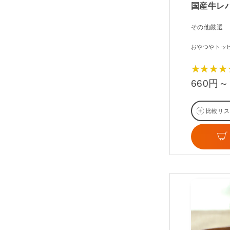
国産牛レ
その他厳選
おやつやトッ
★★★★
660円～
比較リス