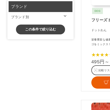
ブランド
DOG
ブランド別
フリーズ
この条件で絞り込む
ドットわん
栄養豊富な健
ゴをミックス
★★★★
495円～
比較リス