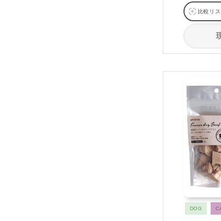
比較リス
DOG
C