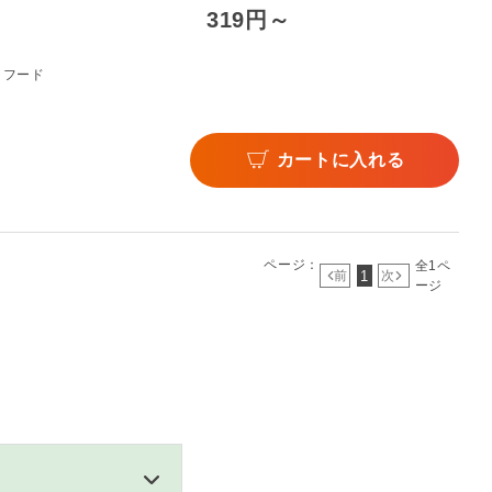
319円～
イフード
カートに入れる
ページ：
全1ペ
1
前
次
ージ