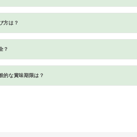
び方は？
全？
般的な賞味期限は？