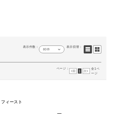
表示件数：
表示切替：
80件
ページ：
全1ペ
1
前
次
ージ
・フィースト