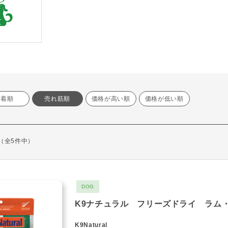
新着順
売れ筋順
価格が高い順
価格が低い順
示（全5件中）
DOG
K9ナチュラル フリーズドライ ラム
K9Natural