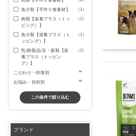
肉類【手作り食素材】
魚介類【手作り食素材】
（1）
肉類【栄養プラス（トッ
（2）
ピング）】
魚介類【栄養プラス（ト
（1）
ッピング）】
乳/卵製品/豆・穀類【栄
（2）
養プラス（トッピン
グ）】
こだわり・特徴別
お悩み・目的別
この条件で絞り込む
ブランド