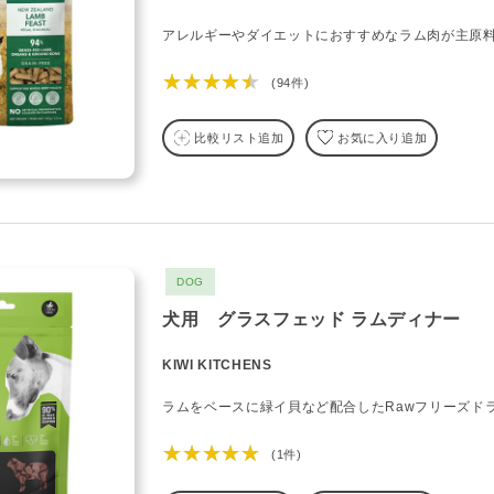
アレルギーやダイエットにおすすめなラム肉が主原
★★★★★
(94件)
比較リスト追加
お気に入り追加
DOG
犬用 グラスフェッド ラムディナー
KIWI KITCHENS
ラムをベースに緑イ貝など配合したRawフリーズド
★★★★★
(1件)