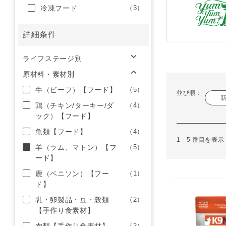
冷凍フード
（3）
詳細条件
ライフステージ別
原材料・素材別
牛（ビーフ）【フード】
（5）
並び順：
鶏（チキン/ターキー/ダ
（4）
ック）【フード】
魚類【フード】
（4）
1 - 5 番目を表
羊（ラム、マトン）【フ
（5）
ード】
鹿（ベニソン）【フー
（1）
ド】
乳・卵製品・豆・穀類
（2）
【手作り食素材】
（2）