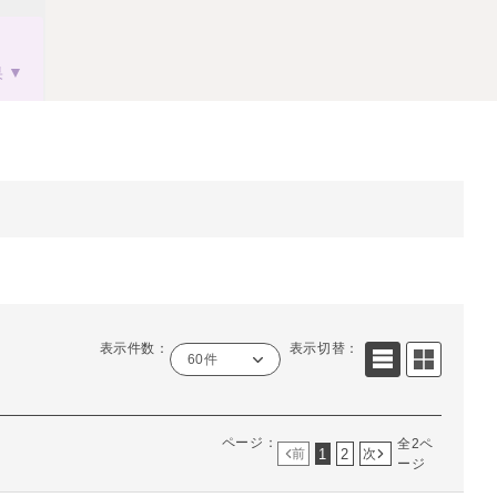
果
表示件数：
表示切替：
60件
ページ：
全2ペ
1
2
前
次
ージ