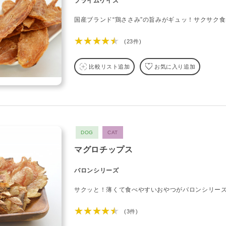
プライムケイズ
国産ブランド“鶏ささみ”の旨みがギュッ！サクサク
★★★★★
(23件)
比較リスト追加
お気に入り追加
DOG
CAT
マグロチップス
バロンシリーズ
サクッと！薄くて食べやすいおやつがバロンシリー
★★★★★
(3件)