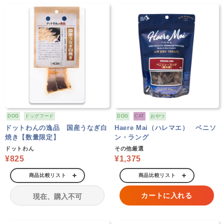
DOG
ドッグフード
DOG
CAT
おやつ
ドットわんの逸品 国産うなぎ白
Haere Mai（ハレマエ） ベニソ
焼き【数量限定】
ン・ラング
ドットわん
その他厳選
¥825
¥1,375
商品比較リスト
商品比較リスト
カートに入れる
現在、購入不可