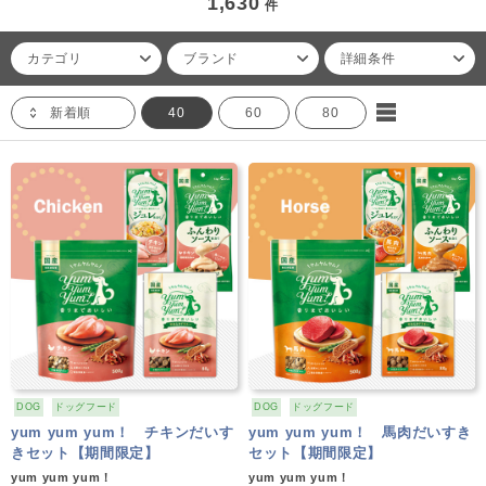
1,630
件
カテゴリ
ブランド
詳細条件
新着順
40
60
80
DOG
ドッグフード
DOG
ドッグフード
yum yum yum！ チキンだいす
yum yum yum！ 馬肉だいすき
きセット【期間限定】
セット【期間限定】
yum yum yum！
yum yum yum！