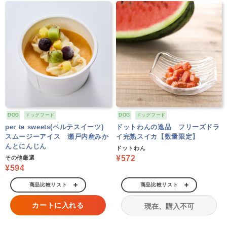
DOG
ドッグフード
DOG
ドッグフード
per te sweets(ペルテスイーツ)
ドットわんの逸品 フリーズドラ
スムージーアイス 瀬戸内産みか
イ完熟スイカ【数量限定】
んとにんじん
ドットわん
¥572
その他厳選
¥594
商品比較リスト
商品比較リスト
カートに入れる
現在、購入不可