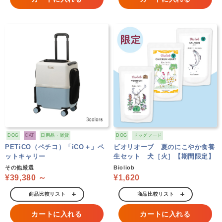
DOG
CAT
日用品・雑貨
DOG
ドッグフード
PETiCO（ペチコ）「iCO＋」ペ
ビオリオーブ 夏のにこやか食養
ットキャリー
生セット 犬［火］【期間限定】
その他厳選
Bioliob
¥39,380 ～
¥1,620
商品比較リスト
商品比較リスト
カートに入れる
カートに入れる