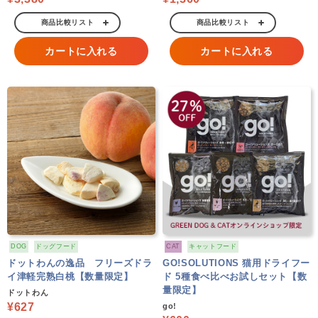
商品比較リスト
商品比較リスト
カートに入れる
カートに入れる
DOG
ドッグフード
CAT
キャットフード
ドットわんの逸品 フリーズドラ
GO!SOLUTIONS 猫用ドライフー
イ津軽完熟白桃【数量限定】
ド 5種食べ比べお試しセット【数
量限定】
ドットわん
¥627
go!