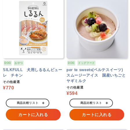
DOG
おやつ
DOG
ドッグフード
SILKFULL 犬用しるるんピュー
per te sweets(ペルテスイーツ)
レ チキン
スムージーアイス 国産いちごと
ヤギミルク
その他厳選
¥770
その他厳選
¥594
商品比較リスト
商品比較リスト
カートに入れる
カートに入れる