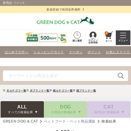
新商品 ページ1
新規登録で初回送料無料
0
ログイン
メニュー
購入履歴
カート
会員登録
はじめての方へ
ショッピングガイド
クーポン
ポイント
お気に入りリス
犬カテゴリ一覧
犬ブランド一覧
猫カテゴリ一覧
猫ブランド一覧
ALL
DOG
CAT
すべての検索結果
犬用品の検索結果
猫用品の検索結果
GREEN DOG & CAT
ペットフード・ペット用品通販
検索結果