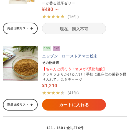
ーが香る濃厚ゼリー
¥490 ～
★★★★★
(15件)
商品比較リスト
現在、購入不可
DOG
CAT
ニップン ローストアマニ粉末
その他厳選
【ちゃんと摂ろう！オメガ3系脂肪酸】
サラサラふりかけるだけ！手軽に亜麻仁の栄養を摂
り入れて元気をチャージ
¥1,210
★★★★★
(41件)
カートに入れる
商品比較リスト
121 - 160 / 全1,274件