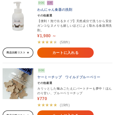
DOG
CAT
わんにゃん食器の洗剤
その他厳選
【便利！泡で出るタイプ】天然成分で洗うから安全
ガンコなヌメりも嬉しいほどによく取れる食器用洗
剤。
¥1,980 ～
★★★★★
(58件)
カートに入れる
商品比較リスト
DOG
ヤーミーチップ ワイルドブルーベリー
その他厳選
カリッとした噛みごたえにパートナーも夢中！ほん
のり甘い、ブルーベリーチップ
¥770
★★★★★
(19件)