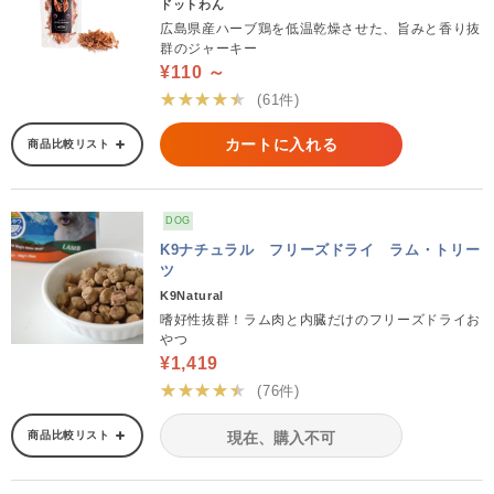
ドットわん
広島県産ハーブ鶏を低温乾燥させた、旨みと香り抜
群のジャーキー
¥110 ～
★★★★★
(61件)
カートに入れる
商品比較リスト
DOG
K9ナチュラル フリーズドライ ラム・トリー
ツ
K9Natural
嗜好性抜群！ラム肉と内臓だけのフリーズドライお
やつ
¥1,419
★★★★★
(76件)
商品比較リスト
現在、購入不可