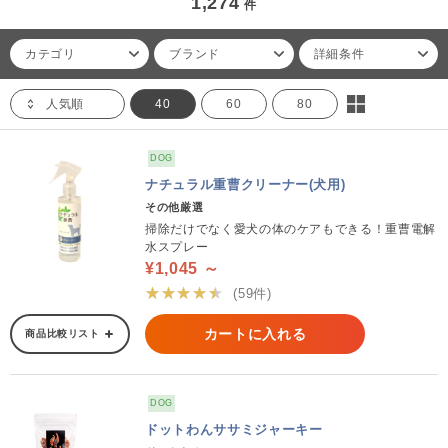
1,274
件
カテゴリ
ブランド
詳細条件
人気順
40
60
80
DOG
ナチュラル重曹クリーナー(犬用)
その他厳選
掃除だけでなく愛犬の体のケアもできる！重曹電解
水スプレー
¥1,045 ～
★★★★★
(59件)
カートに入れる
商品比較リスト
DOG
ドットわんササミジャーキー