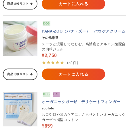
カートに入れる
商品比較リスト
DOG
PANA-ZOO（パナ・ズー） パウケアクリーム
その他厳選
スーッと浸透してなじむ。高濃度ヒアルロン酸配合
の肉球ジェル
¥2,750
★★★★★
(51件)
カートに入れる
商品比較リスト
DOG
CAT
オーガニックガーゼ デリケートフィンガー
ecololo
お口や目や耳のケアに。さらりとしたオーガニック
ガーゼの指型コットン
¥859