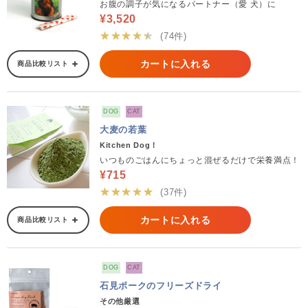
お腹の調子が気になるパートナー（愛 犬）に
¥3,520
★★★★★
(74件)
カートに入れる
商品比較リスト
DOG
CAT
大麦の若葉
Kitchen Dog！
いつものごはんにちょっと混ぜるだけで栄養満点！
¥715
★★★★★
(37件)
カートに入れる
商品比較リスト
DOG
CAT
石見ポークのフリーズドライ
その他厳選