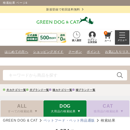
検索結果 ページ4
新規登録で初回送料無料
0
ログイン
メニュー
購入履歴
カート
会員登録
はじめての方へ
ショッピングガイド
クーポン
ポイント
お気に入りリス
犬カテゴリ一覧
犬ブランド一覧
猫カテゴリ一覧
猫ブランド一覧
ALL
DOG
CAT
すべての検索結果
犬用品の検索結果
猫用品の検索結果
GREEN DOG & CAT
ペットフード・ペット用品通販
検索結果