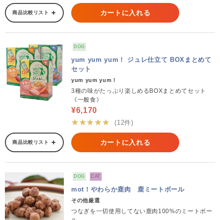
カートに入れる
商品比較リスト
DOG
yum yum yum！ ジュレ仕立て BOXまとめて
セット
yum yum yum！
3種の味がたっぷり楽しめるBOXまとめてセット
《一般食》
¥6,170
★★★★★
(12件)
カートに入れる
商品比較リスト
DOG
CAT
mot！やわらか鹿肉 鹿ミートボール
その他厳選
つなぎを一切使用してない鹿肉100%のミートボー