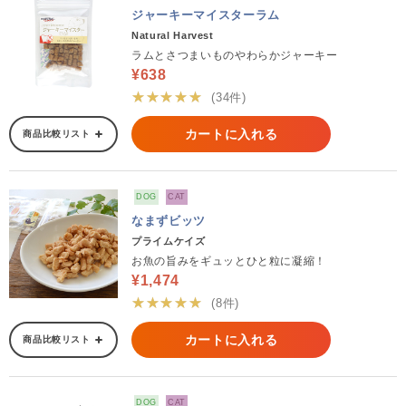
ジャーキーマイスターラム
Natural Harvest
ラムとさつまいものやわらかジャーキー
¥638
★★★★★
(34件)
カートに入れる
商品比較リスト
DOG
CAT
なまずビッツ
プライムケイズ
お魚の旨みをギュッとひと粒に凝縮！
¥1,474
★★★★★
(8件)
カートに入れる
商品比較リスト
DOG
CAT