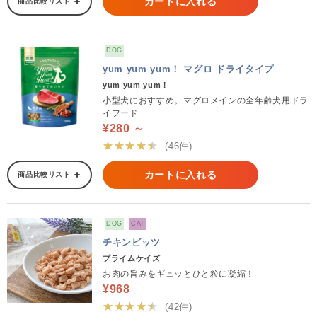
カートに入れる
商品比較リスト
DOG
yum yum yum！ マグロ ドライタイプ
yum yum yum！
小型犬におすすめ。マグロメインの全年齢犬用ドラ
イフード
¥280 ～
★★★★★
(46件)
カートに入れる
商品比較リスト
DOG
CAT
チキンビッツ
プライムケイズ
お肉の旨みをギュッとひと粒に凝縮！
¥968
★★★★★
(42件)