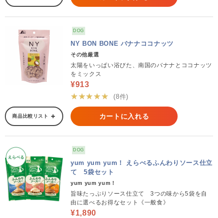
DOG
NY BON BONE バナナココナッツ
その他厳選
太陽をいっぱい浴びた、南国のバナナとココナッツ
をミックス
¥913
★★★★★
(8件)
カートに入れる
商品比較リスト
DOG
yum yum yum！ えらべるふんわりソース仕立
て 5袋セット
yum yum yum！
旨味たっぷりソース仕立て 3つの味から5袋を自
由に選べるお得なセット《一般食》
¥1,890