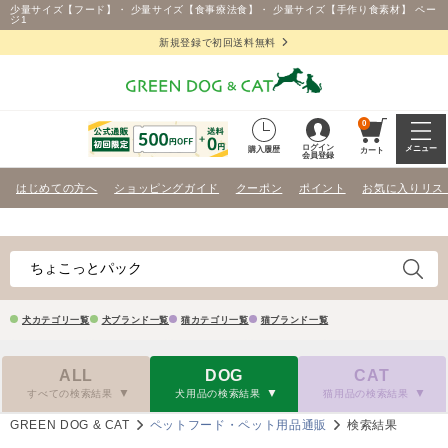
少量サイズ【フード】・ 少量サイズ【食事療法食】・ 少量サイズ【手作り食素材】 ペー
ジ1
新規登録で初回送料無料
0
ログイン
メニュー
購入履歴
カート
会員登録
はじめての方へ
ショッピングガイド
クーポン
ポイント
お気に入りリス
犬カテゴリ一覧
犬ブランド一覧
猫カテゴリ一覧
猫ブランド一覧
ALL
DOG
CAT
すべての検索結果
犬用品の検索結果
猫用品の検索結果
GREEN DOG & CAT
ペットフード・ペット用品通販
検索結果