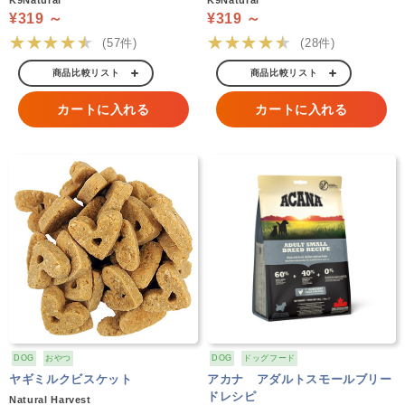
K9Natural
K9Natural
¥319 ～
¥319 ～
★★★★★
★★★★★
(57件)
(28件)
商品比較リスト
商品比較リスト
カートに入れる
カートに入れる
DOG
おやつ
DOG
ドッグフード
ヤギミルクビスケット
アカナ アダルトスモールブリー
ドレシピ
Natural Harvest